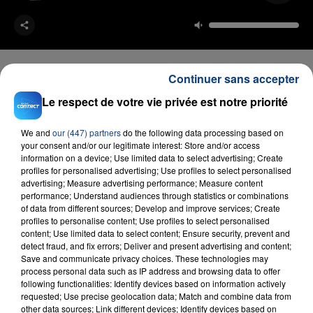
Continuer sans accepter
Le respect de votre vie privée est notre priorité
FIL D'ACTU
We and
our (447) partners
do the following data processing based on
your consent and/or our legitimate interest: Store and/or access
information on a device; Use limited data to select advertising; Create
profiles for personalised advertising; Use profiles to select personalised
advertising; Measure advertising performance; Measure content
performance; Understand audiences through statistics or combinations
of data from different sources; Develop and improve services; Create
profiles to personalise content; Use profiles to select personalised
content; Use limited data to select content; Ensure security, prevent and
detect fraud, and fix errors; Deliver and present advertising and content;
23 juillet 2026
Save and communicate privacy choices. These technologies may
INCENDIE MORTEL À LENS : UNE FEMME ET
process personal data such as IP address and browsing data to offer
SON BÉBÉ ENTRE LA VIE ET LA...
following functionalities: Identify devices based on information actively
requested; Use precise geolocation data; Match and combine data from
Un homme s'est immolé par le feu après avoir
other data sources; Link different devices; Identify devices based on