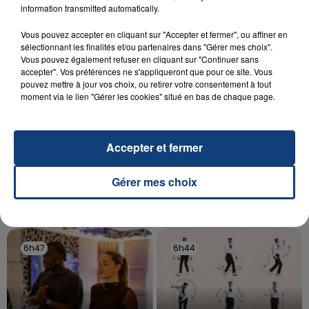
aspergé sa compagne et leur bébé de trois mois
information transmitted automatically.
d'un liquide inflammable.
Vous pouvez accepter en cliquant sur "Accepter et fermer", ou affiner en
sélectionnant les finalités et/ou partenaires dans "Gérer mes choix".
Vous pouvez également refuser en cliquant sur "Continuer sans
accepter". Vos préférences ne s'appliqueront que pour ce site. Vous
pouvez mettre à jour vos choix, ou retirer votre consentement à tout
moment via le lien "Gérer les cookies" situé en bas de chaque page.
20 juillet 2026
UNE ADOLESCENTE DEVANT SE FAIRE
OPÉRER DE LA CHEVILLE RESSORT DE LA...
Accepter et fermer
La famille a porté plainte contre la clinique qui a
reconnu sa responsabilité et présenté ses
Gérer mes choix
excuses.
TITRES DIFFUSÉS
6h47
6h47
6h44
6h44