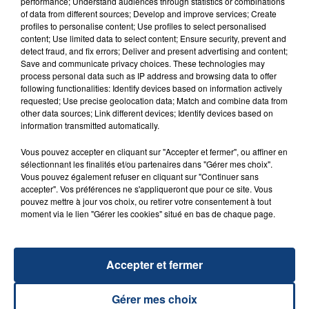
performance; Understand audiences through statistics or combinations
of data from different sources; Develop and improve services; Create
profiles to personalise content; Use profiles to select personalised
content; Use limited data to select content; Ensure security, prevent and
detect fraud, and fix errors; Deliver and present advertising and content;
Save and communicate privacy choices. These technologies may
process personal data such as IP address and browsing data to offer
following functionalities: Identify devices based on information actively
23 juillet 2026
requested; Use precise geolocation data; Match and combine data from
INCENDIE MORTEL À LENS : UNE FEMME ET
other data sources; Link different devices; Identify devices based on
SON BÉBÉ ENTRE LA VIE ET LA...
information transmitted automatically.
Un homme s'est immolé par le feu après avoir
Vous pouvez accepter en cliquant sur "Accepter et fermer", ou affiner en
aspergé sa compagne et leur bébé de trois mois
sélectionnant les finalités et/ou partenaires dans "Gérer mes choix".
d'un liquide inflammable.
Vous pouvez également refuser en cliquant sur "Continuer sans
accepter". Vos préférences ne s'appliqueront que pour ce site. Vous
pouvez mettre à jour vos choix, ou retirer votre consentement à tout
moment via le lien "Gérer les cookies" situé en bas de chaque page.
Accepter et fermer
20 juillet 2026
UNE ADOLESCENTE DEVANT SE FAIRE
OPÉRER DE LA CHEVILLE RESSORT DE LA...
Gérer mes choix