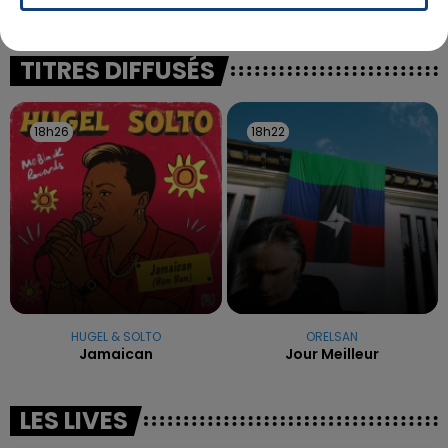
La famille a porté plainte contre la clinique qui a
reconnu sa responsabilité et présenté ses
excuses.
TITRES DIFFUSÉS
18h26
18h26
18h22
18h22
HUGEL & SOLTO
ORELSAN
Jamaican
Jour Meilleur
LES LIVES