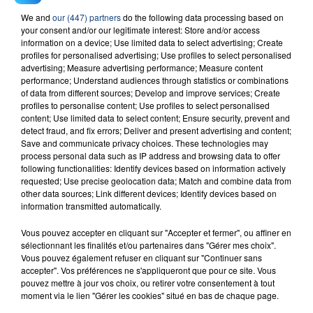
23 juillet 2026
We and
our (447) partners
do the following data processing based on
INCENDIE MORTEL À LENS : UNE FEMME ET
your consent and/or our legitimate interest: Store and/or access
SON BÉBÉ ENTRE LA VIE ET LA...
information on a device; Use limited data to select advertising; Create
profiles for personalised advertising; Use profiles to select personalised
Un homme s'est immolé par le feu après avoir
advertising; Measure advertising performance; Measure content
aspergé sa compagne et leur bébé de trois mois
performance; Understand audiences through statistics or combinations
d'un liquide inflammable.
of data from different sources; Develop and improve services; Create
profiles to personalise content; Use profiles to select personalised
content; Use limited data to select content; Ensure security, prevent and
detect fraud, and fix errors; Deliver and present advertising and content;
Save and communicate privacy choices. These technologies may
process personal data such as IP address and browsing data to offer
following functionalities: Identify devices based on information actively
requested; Use precise geolocation data; Match and combine data from
20 juillet 2026
other data sources; Link different devices; Identify devices based on
UNE ADOLESCENTE DEVANT SE FAIRE
information transmitted automatically.
OPÉRER DE LA CHEVILLE RESSORT DE LA...
La famille a porté plainte contre la clinique qui a
Vous pouvez accepter en cliquant sur "Accepter et fermer", ou affiner en
sélectionnant les finalités et/ou partenaires dans "Gérer mes choix".
reconnu sa responsabilité et présenté ses
Vous pouvez également refuser en cliquant sur "Continuer sans
excuses.
accepter". Vos préférences ne s'appliqueront que pour ce site. Vous
TITRES DIFFUSÉS
pouvez mettre à jour vos choix, ou retirer votre consentement à tout
moment via le lien "Gérer les cookies" situé en bas de chaque page.