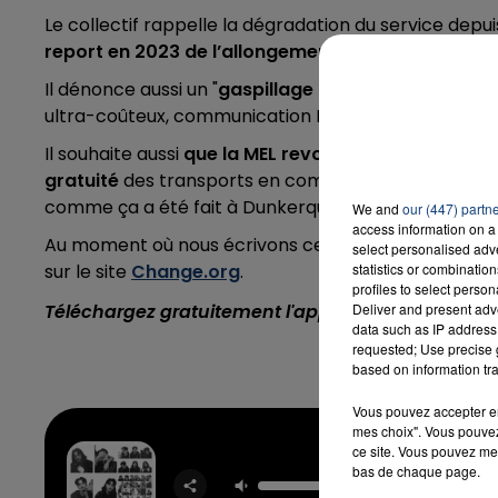
Le collectif rappelle la dégradation du service depui
report en 2023 de l’allongement de la ligne 1
du mé
7h00 - 12h00
Il dénonce aussi un "
gaspillage de l'argent public
da
LA TEAM DU WEEK-END
ultra-coûteux, communication Ilévia indécente, etc.
Il souhaite aussi
que la MEL revoit sa politique de t
gratuité
des transports en commun. D’abord les dima
comme ça a été fait à Dunkerque.
We and
our (447) partn
access information on a 
Au moment où nous écrivons ces lignes, la pétition a
select personalised ad
sur le site
Change.org
.
statistics or combinatio
profiles to select person
Téléchargez gratuitement l'application Contact F
Deliver and present adv
data such as IP address 
requested; Use precise g
based on information tra
Vous pouvez accepter en 
mes choix". Vous pouvez
ce site. Vous pouvez met
bas de chaque page.
Elle Vo
RNB