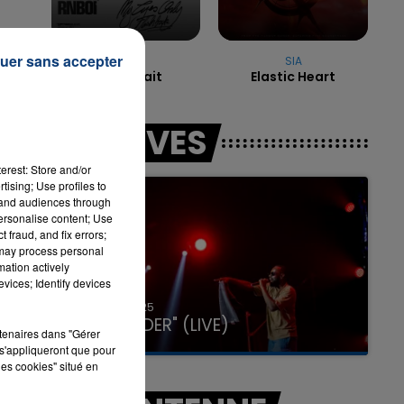
uer sans accepter
RNBOI
SIA
7h00 - 12h00
Elle Voulait
Elastic Heart
LA TEAM DU WEEK-END
LES LIVES
ps
erest: Store and/or
tising; Use profiles to
ez
tand audiences through
personalise content; Use
 fraud, and fix errors;
 may process personal
mation actively
vices; Identify devices
31 janvier 2025
GIMS "SPIDER" (LIVE)
rtenaires dans "Gérer
s'appliqueront que pour
les cookies" situé en