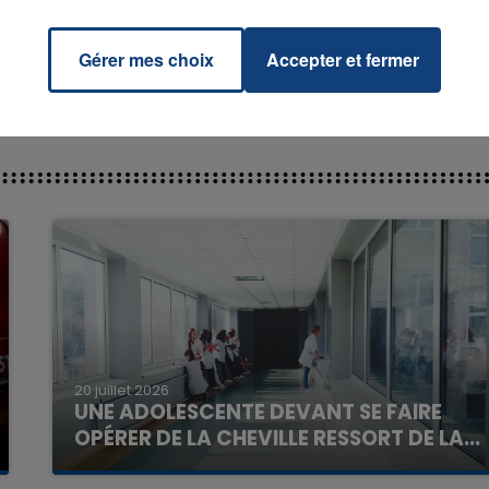
Gérer mes choix
Accepter et fermer
7h00 - 12h00
La Team du Week-end
20 juillet 2026
UNE ADOLESCENTE DEVANT SE FAIRE
OPÉRER DE LA CHEVILLE RESSORT DE LA...
La famille a porté plainte contre la clinique qui a