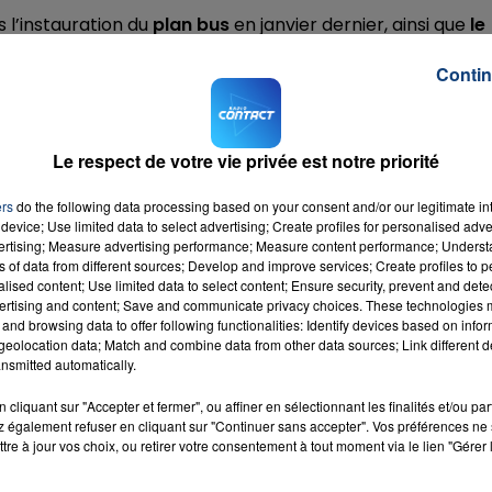
s l’instauration du
plan bus
en janvier dernier, ainsi que
le
tro.
Contin
16h00 - 20h00
ns des dépenses impertinentes (portiques-obstacles
LA TEAM DU WEEK-END
)"
ransports publics
avec une
expérimentation de la
Le respect de votre vie privée est notre priorité
nches et jours de pollution, puis peut-être tout le tem
ers
do the following data processing based on your consent and/or our legitimate int
device; Use limited data to select advertising; Create profiles for personalised adver
 recueilli un peu moins de 2.430 signatures. Vous la trouv
vertising; Measure advertising performance; Measure content performance; Unders
ns of data from different sources; Develop and improve services; Create profiles to 
alised content; Use limited data to select content; Ensure security, prevent and detect
M sur
et
ertising and content; Save and communicate privacy choices. These technologies
and browsing data to offer following functionalities: Identify devices based on infor
eolocation data; Match and combine data from other data sources; Link different de
nsmitted automatically.
cliquant sur "Accepter et fermer", ou affiner en sélectionnant les finalités et/ou pa
 également refuser en cliquant sur "Continuer sans accepter". Vos préférences ne 
tre à jour vos choix, ou retirer votre consentement à tout moment via le lien "Gérer 
ulait
RADIO CONTACT
OI