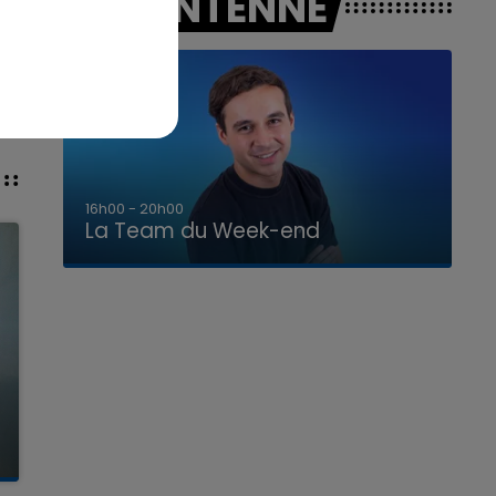
A L'ANTENNE
16h00 - 20h00
La Team du Week-end