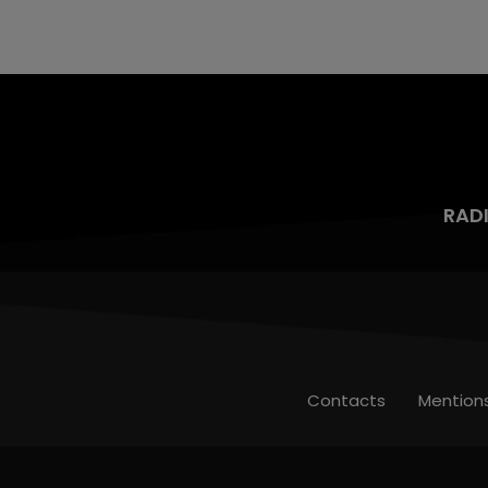
aspergé sa compagne et leur bébé de trois
mois d'un liquide inflammable.
RAD
Contacts
Mention