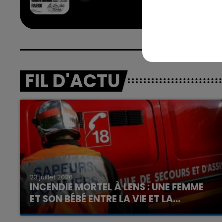
FIL D'ACTU
16h00 - 20h00
nd
La Team du Week-end
23 juillet 2026
INCENDIE MORTEL À LENS : UNE FEMME
ET SON BÉBÉ ENTRE LA VIE ET LA...
Un homme s'est immolé par le feu après avoir