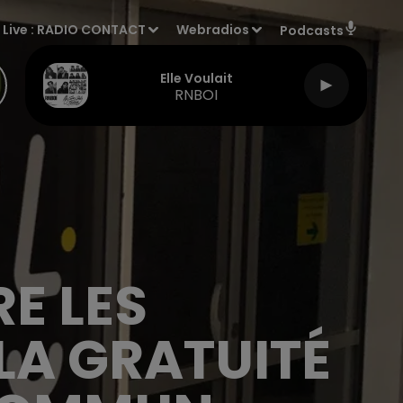
Live :
RADIO CONTACT
Webradios
Podcasts
Elle Voulait
RNBOI
E LES
LA GRATUITÉ