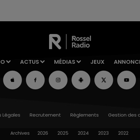
reconnu sa responsabilité et présenté ses
excuses.
IO
ACTUS
MÉDIAS
JEUX
ANNONC
s Légales
Recrutement
Règlements
Gestion des 
Archives
2026
2025
2024
2023
2022