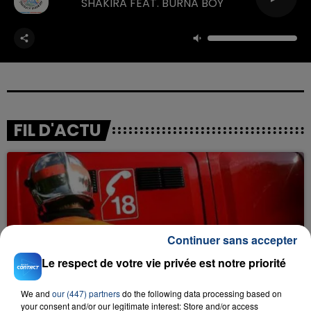
SHAKIRA FEAT. BURNA BOY
FIL D'ACTU
Continuer sans accepter
Le respect de votre vie privée est notre priorité
23 juillet 2026
INCENDIE MORTEL À LENS : UNE FEMME ET
SON BÉBÉ ENTRE LA VIE ET LA...
We and
our (447) partners
do the following data processing based on
your consent and/or our legitimate interest: Store and/or access