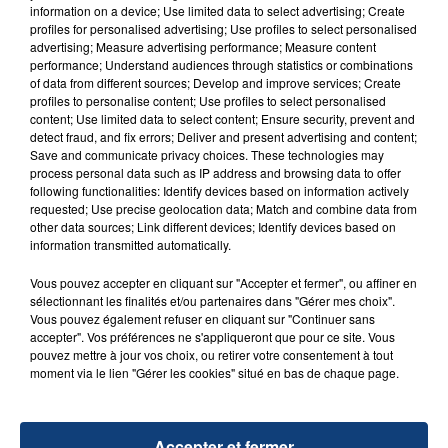
Un homme s'est immolé par le feu après avoir
information on a device; Use limited data to select advertising; Create
aspergé sa compagne et leur bébé de trois mois
profiles for personalised advertising; Use profiles to select personalised
advertising; Measure advertising performance; Measure content
d'un liquide inflammable.
performance; Understand audiences through statistics or combinations
of data from different sources; Develop and improve services; Create
profiles to personalise content; Use profiles to select personalised
content; Use limited data to select content; Ensure security, prevent and
detect fraud, and fix errors; Deliver and present advertising and content;
Save and communicate privacy choices. These technologies may
process personal data such as IP address and browsing data to offer
20 juillet 2026
following functionalities: Identify devices based on information actively
UNE ADOLESCENTE DEVANT SE FAIRE
requested; Use precise geolocation data; Match and combine data from
OPÉRER DE LA CHEVILLE RESSORT DE LA...
other data sources; Link different devices; Identify devices based on
information transmitted automatically.
La famille a porté plainte contre la clinique qui a
reconnu sa responsabilité et présenté ses
Vous pouvez accepter en cliquant sur "Accepter et fermer", ou affiner en
excuses.
sélectionnant les finalités et/ou partenaires dans "Gérer mes choix".
TITRES DIFFUSÉS
Vous pouvez également refuser en cliquant sur "Continuer sans
accepter". Vos préférences ne s'appliqueront que pour ce site. Vous
pouvez mettre à jour vos choix, ou retirer votre consentement à tout
moment via le lien "Gérer les cookies" situé en bas de chaque page.
12h00
12h00
11h57
11h57
Accepter et fermer