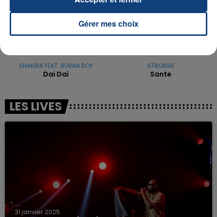
Gérer mes choix
SHAKIRA FEAT. BURNA BOY
STROMAE
Dai Dai
Sante
LES LIVES
31 janvier 2025