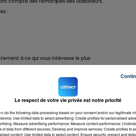
tenant compte des remarques des utilisateurs.
es :
ement à ce qui vous intéresse le plus
ournée pour marcher un peu, effectuer une belle randonné
 Dans la rubrique "Randonnées" vous trouverez alors les
Contin
ivelé, le temps moyen et la difficulté, plus le descriptif
Le respect de votre vie privée est notre priorité
s jours de marché. Vous voulez des produits frais, aller à 
l'application les lieux, jours et heures des marchés de
ers
do the following data processing based on your consent and/or our legitimate int
eteuse.
device; Use limited data to select advertising; Create profiles for personalised adver
vertising; Measure advertising performance; Measure content performance; Unders
ement les infos concernant tout ce qui se passe autour de
ns of data from different sources; Develop and improve services; Create profiles to 
alised content; Use limited data to select content; Ensure security, prevent and detect