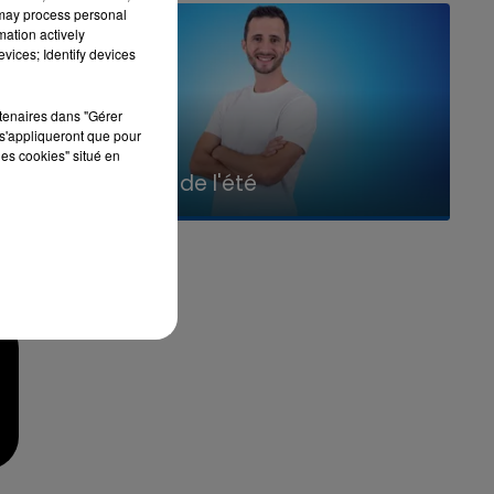
 may process personal
nt
mation actively
vices; Identify devices
,
rtenaires dans "Gérer
s'appliqueront que pour
les cookies" situé en
7h00 - 11h00
La Team de l'été