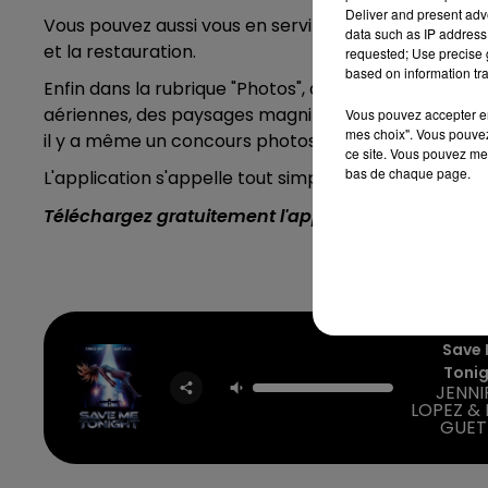
Deliver and present adv
Vous pouvez aussi vous en servir pour préparer votr
data such as IP address 
et la restauration.
requested; Use precise g
based on information tra
Enfin dans la rubrique "Photos", découvrez de fabul
aériennes, des paysages magnifiques. Vous pouvez e
Vous pouvez accepter en 
mes choix". Vous pouvez
il y a même un concours photos qui est proposé !
ce site. Vous pouvez met
bas de chaque page.
L'application s'appelle tout simplement "Wissant", el
Téléchargez gratuitement l'application Contact F
Save
Toni
JENNI
LOPEZ &
GUET