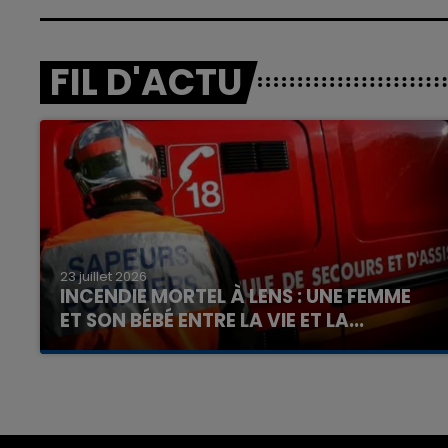
FIL D'ACTU
23 juillet 2026
INCENDIE MORTEL À LENS : UNE FEMME
ET SON BÉBÉ ENTRE LA VIE ET LA...
Un homme s'est immolé par le feu après avoir
aspergé sa compagne et leur bébé de trois
mois d'un liquide inflammable.