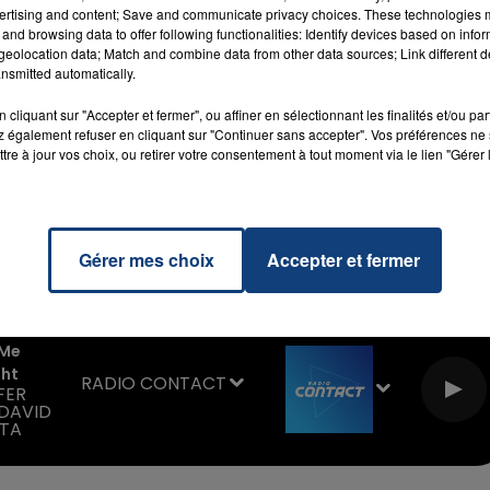
ertising and content; Save and communicate privacy choices. These technologies
e séjour, avec les adresses et bons plans pour le logeme
and browsing data to offer following functionalities: Identify devices based on infor
eolocation data; Match and combine data from other data sources; Link different de
nsmitted automatically.
eux clichés de Wissant et des 2 Caps, avec des photos
nvoyer vos photos pour partager vos meilleurs souvenirs
cliquant sur "Accepter et fermer", ou affiner en sélectionnant les finalités et/ou pa
 également refuser en cliquant sur "Continuer sans accepter". Vos préférences ne 
tre à jour vos choix, ou retirer votre consentement à tout moment via le lien "Gérer 
7h00 - 11h00
le est disponible sur Apple et Android.
La Team de l'été
M sur
et
Gérer mes choix
Accepter et fermer
 Me
ght
RADIO CONTACT
FER
 DAVID
TA