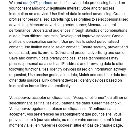
We and
our (447) partners
do the following data processing based on
RADIO CONTACT
your consent and/or our legitimate interest: Store and/or access
information on a device; Use limited data to select advertising; Create
Mauvais Garcon
profiles for personalised advertising; Use profiles to select personalised
HELENA
advertising; Measure advertising performance; Measure content
performance; Understand audiences through statistics or combinations
of data from different sources; Develop and improve services; Create
profiles to personalise content; Use profiles to select personalised
content; Use limited data to select content; Ensure security, prevent and
detect fraud, and fix errors; Deliver and present advertising and content;
Save and communicate privacy choices. These technologies may
process personal data such as IP address and browsing data to offer
following functionalities: Identify devices based on information actively
requested; Use precise geolocation data; Match and combine data from
FIL D'ACTU
other data sources; Link different devices; Identify devices based on
information transmitted automatically.
Vous pouvez accepter en cliquant sur "Accepter et fermer", ou affiner en
sélectionnant les finalités et/ou partenaires dans "Gérer mes choix".
Vous pouvez également refuser en cliquant sur "Continuer sans
accepter". Vos préférences ne s'appliqueront que pour ce site. Vous
pouvez mettre à jour vos choix, ou retirer votre consentement à tout
moment via le lien "Gérer les cookies" situé en bas de chaque page.
23 juillet 2026