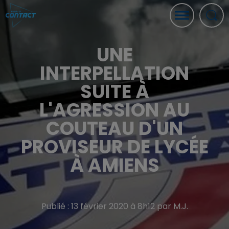
UNE
INTERPELLATION
SUITE À
L'AGRESSION AU
COUTEAU D'UN
PROVISEUR DE LYCÉE
À AMIENS
Publié : 13 février 2020 à 8h12 par M.J.