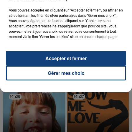
Vous pouvez accepter en cliquant sur "Accepter et fermer", ou affiner en
sélectionnant les finalités et/ou partenaires dans "Gérer mes choix".
Vous pouvez également refuser en cliquant sur "Continuer sans
accepter". Vos préférences ne s'appliqueront que pour ce site. Vous
pouvez mettre à jour vos choix, ou retirer votre consentement à tout
moment via le lien "Gérer les cookies" situé en bas de chaque page.
20 juillet 2026
UNE ADOLESCENTE DEVANT SE FAIRE
OPÉRER DE LA CHEVILLE RESSORT DE LA...
Accepter et fermer
La famille a porté plainte contre la clinique qui a
reconnu sa responsabilité et présenté ses
Gérer mes choix
excuses.
TITRES DIFFUSÉS
14h29
14h29
14h27
14h27