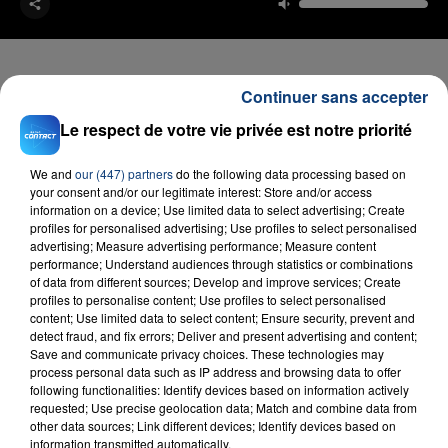
Continuer sans accepter
Le respect de votre vie privée est notre priorité
FIL D'ACTU
We and
our (447) partners
do the following data processing based on
your consent and/or our legitimate interest: Store and/or access
information on a device; Use limited data to select advertising; Create
profiles for personalised advertising; Use profiles to select personalised
advertising; Measure advertising performance; Measure content
performance; Understand audiences through statistics or combinations
of data from different sources; Develop and improve services; Create
profiles to personalise content; Use profiles to select personalised
content; Use limited data to select content; Ensure security, prevent and
23 juillet 2026
detect fraud, and fix errors; Deliver and present advertising and content;
INCENDIE MORTEL À LENS : UNE FEMME ET
Save and communicate privacy choices. These technologies may
SON BÉBÉ ENTRE LA VIE ET LA...
process personal data such as IP address and browsing data to offer
following functionalities: Identify devices based on information actively
Un homme s'est immolé par le feu après avoir
requested; Use precise geolocation data; Match and combine data from
aspergé sa compagne et leur bébé de trois mois
other data sources; Link different devices; Identify devices based on
information transmitted automatically.
d'un liquide inflammable.