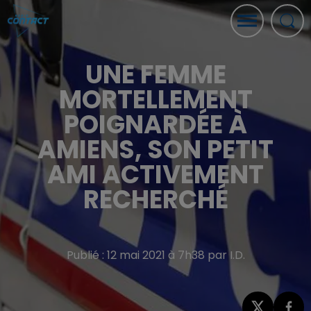
UNE FEMME
MORTELLEMENT
POIGNARDÉE À
AMIENS, SON PETIT
AMI ACTIVEMENT
RECHERCHÉ
Publié : 12 mai 2021 à 7h38 par I.D.