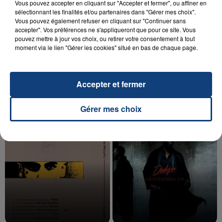
Vous pouvez accepter en cliquant sur "Accepter et fermer", ou affiner en
sélectionnant les finalités et/ou partenaires dans "Gérer mes choix".
Vous pouvez également refuser en cliquant sur "Continuer sans
accepter". Vos préférences ne s'appliqueront que pour ce site. Vous
20 juillet 2026
pouvez mettre à jour vos choix, ou retirer votre consentement à tout
UNE ADOLESCENTE DEVANT SE FAIRE
moment via le lien "Gérer les cookies" situé en bas de chaque page.
OPÉRER DE LA CHEVILLE RESSORT DE LA...
La famille a porté plainte contre la clinique qui a
Accepter et fermer
reconnu sa responsabilité et présenté ses
excuses.
TITRES DIFFUSÉS
Gérer mes choix
17h43
17h43
17h39
17h39