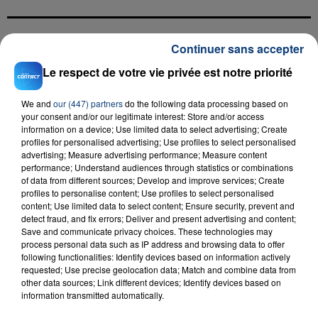
Continuer sans accepter
FIL D'ACTU
Le respect de votre vie privée est notre priorité
We and
our (447) partners
do the following data processing based on
your consent and/or our legitimate interest: Store and/or access
information on a device; Use limited data to select advertising; Create
profiles for personalised advertising; Use profiles to select personalised
advertising; Measure advertising performance; Measure content
performance; Understand audiences through statistics or combinations
of data from different sources; Develop and improve services; Create
profiles to personalise content; Use profiles to select personalised
23 juillet 2026
content; Use limited data to select content; Ensure security, prevent and
INCENDIE MORTEL À LENS : UNE FEMME ET
detect fraud, and fix errors; Deliver and present advertising and content;
SON BÉBÉ ENTRE LA VIE ET LA...
Save and communicate privacy choices. These technologies may
Un homme s'est immolé par le feu après avoir
process personal data such as IP address and browsing data to offer
following functionalities: Identify devices based on information actively
aspergé sa compagne et leur bébé de trois mois
requested; Use precise geolocation data; Match and combine data from
d'un liquide inflammable.
other data sources; Link different devices; Identify devices based on
information transmitted automatically.