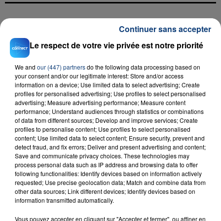
FIL D'ACTU
Continuer sans accepter
Le respect de votre vie privée est notre priorité
We and
our (447) partners
do the following data processing based on
your consent and/or our legitimate interest: Store and/or access
information on a device; Use limited data to select advertising; Create
profiles for personalised advertising; Use profiles to select personalised
advertising; Measure advertising performance; Measure content
performance; Understand audiences through statistics or combinations
of data from different sources; Develop and improve services; Create
23 juillet 2026
profiles to personalise content; Use profiles to select personalised
INCENDIE MORTEL À LENS : UNE FEMME ET
content; Use limited data to select content; Ensure security, prevent and
SON BÉBÉ ENTRE LA VIE ET LA...
detect fraud, and fix errors; Deliver and present advertising and content;
Save and communicate privacy choices. These technologies may
Un homme s'est immolé par le feu après avoir
process personal data such as IP address and browsing data to offer
aspergé sa compagne et leur bébé de trois mois
following functionalities: Identify devices based on information actively
requested; Use precise geolocation data; Match and combine data from
d'un liquide inflammable.
other data sources; Link different devices; Identify devices based on
information transmitted automatically.
Vous pouvez accepter en cliquant sur "Accepter et fermer", ou affiner en