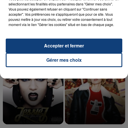
sélectionnant les finalités et/ou partenaires dans "Gérer mes choix".
Vous pouvez également refuser en cliquant sur "Continuer sans
accepter". Vos préférences ne s'appliqueront que pour ce site. Vous
20 juillet 2026
pouvez mettre à jour vos choix, ou retirer votre consentement à tout
UNE ADOLESCENTE DEVANT SE FAIRE
moment via le lien "Gérer les cookies" situé en bas de chaque page.
OPÉRER DE LA CHEVILLE RESSORT DE LA...
La famille a porté plainte contre la clinique qui a
reconnu sa responsabilité et présenté ses
Accepter et fermer
excuses.
TITRES DIFFUSÉS
Gérer mes choix
12h09
12h09
12h06
12h06