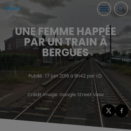
UNE FEMME HAPPÉE
PAR UN TRAIN À
BERGUES
Publié : 17 juin 2019 à 9h42 par I.D.
Crédit image:
Google Street View