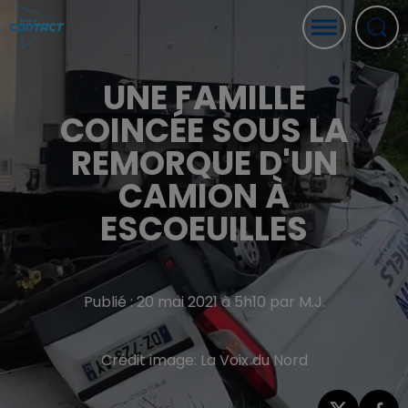
UNE FAMILLE
COINCÉE SOUS LA
REMORQUE D'UN
CAMION À
ESCOEUILLES
Publié : 20 mai 2021 à 5h10 par M.J.
Crédit image:
La Voix du Nord