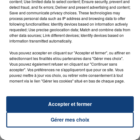
content; Use limited data to select content; Ensure security, prevent and
detect fraud, and fix errors; Deliver and present advertising and content;
Save and communicate privacy choices. These technologies may
process personal data such as IP address and browsing data to offer
following functionalities: Identify devices based on information actively
requested; Use precise geolocation data; Match and combine data from
other data sources; Link different devices; Identify devices based on
information transmitted automatically.
23 juillet 2026
INCENDIE MORTEL À LENS : UNE FEMME ET
Vous pouvez accepter en cliquant sur "Accepter et fermer", ou affiner en
sélectionnant les finalités et/ou partenaires dans "Gérer mes choix".
SON BÉBÉ ENTRE LA VIE ET LA...
Vous pouvez également refuser en cliquant sur "Continuer sans
Un homme s'est immolé par le feu après avoir
accepter". Vos préférences ne s'appliqueront que pour ce site. Vous
pouvez mettre à jour vos choix, ou retirer votre consentement à tout
aspergé sa compagne et leur bébé de trois mois
moment via le lien "Gérer les cookies" situé en bas de chaque page.
d'un liquide inflammable.
Accepter et fermer
Gérer mes choix
20 juillet 2026
UNE ADOLESCENTE DEVANT SE FAIRE
OPÉRER DE LA CHEVILLE RESSORT DE LA...