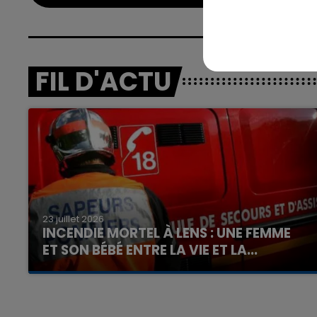
FIL D'ACTU
23 juillet 2026
INCENDIE MORTEL À LENS : UNE FEMME
ET SON BÉBÉ ENTRE LA VIE ET LA...
Un homme s'est immolé par le feu après avoir
aspergé sa compagne et leur bébé de trois
mois d'un liquide inflammable.