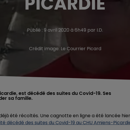
PICARDIE
Publié : 9 avril 2020 à 6h49 par I.D.
Crédit image:
Le Courrier Picard
cardie, est décédé des suites du Covid-19. Ses
er sa famille.
t déjà été récoltés. Une cagnotte en ligne a été lancée hie
ité décédé des suites du Covid-19 au CHU Amiens-Picardi