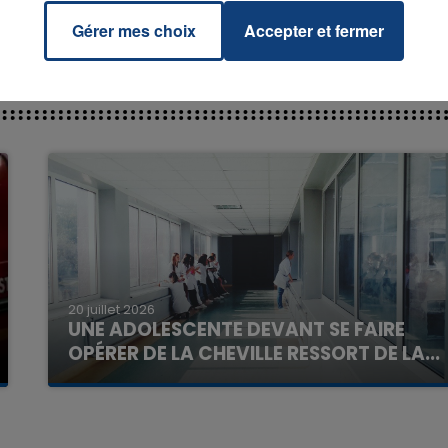
Gérer mes choix
Accepter et fermer
7h00 - 11h00
La Team de l'été
20 juillet 2026
UNE ADOLESCENTE DEVANT SE FAIRE
OPÉRER DE LA CHEVILLE RESSORT DE LA...
La famille a porté plainte contre la clinique qui a
reconnu sa responsabilité et présenté ses
excuses.