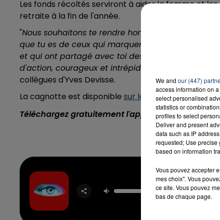
Les fonds récoltés serviront à aider la femme et les
retraite à la fin de l'année.
"
Nous souhaitons te rendre hommage, a̬ toi homme 
que tu es de ceux qui marquent une vie, parce qu
et qui ont partagé avec toi des moments de joie e
d'action, courageux et intrépide parfois, tu n'as ja
collègues d'Yves Devisse.
We and
our (447) partn
access information on a 
La cagnotte est disponible
sur le site Leetchi
.
select personalised ad
statistics or combinatio
Téléchargez gratuitement l'application Contact F
profiles to select person
Deliver and present adv
data such as IP address 
requested; Use precise g
based on information tra
Vous pouvez accepter en 
mes choix". Vous pouvez
Self A
ce site. Vous pouvez met
TEMPER
bas de chaque page.