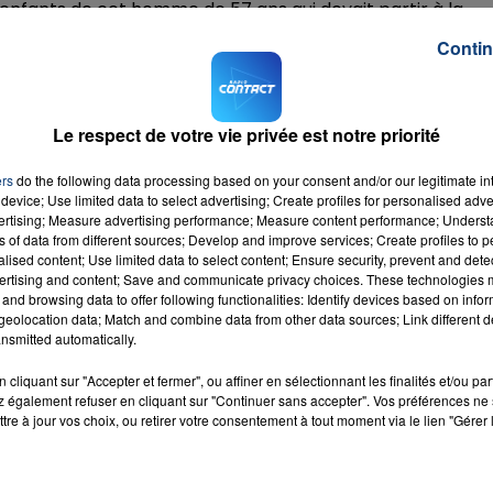
 enfants de cet homme de 57 ans qui devait partir à la
Contin
de coeur qui restera toujours dans nos coeurs. Parce
e tu es de ceux qui touchent ceux qui ont accompagné
t de tristesse sur notre route professionnelle. Homme
Le respect de votre vie privée est notre priorité
mais calculé pour servir ton prochain
", ont écrit les
ers
do the following data processing based on your consent and/or our legitimate int
device; Use limited data to select advertising; Create profiles for personalised adver
vertising; Measure advertising performance; Measure content performance; Unders
ns of data from different sources; Develop and improve services; Create profiles to 
M sur
et
alised content; Use limited data to select content; Ensure security, prevent and detect
ertising and content; Save and communicate privacy choices. These technologies
and browsing data to offer following functionalities: Identify devices based on infor
eolocation data; Match and combine data from other data sources; Link different de
nsmitted automatically.
cliquant sur "Accepter et fermer", ou affiner en sélectionnant les finalités et/ou pa
 également refuser en cliquant sur "Continuer sans accepter". Vos préférences ne 
ware
RADIO CONTACT
tre à jour vos choix, ou retirer votre consentement à tout moment via le lien "Gérer 
 CITY