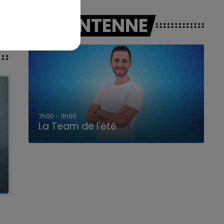
A L'ANTENNE
7h00 - 11h00
La Team de l'été