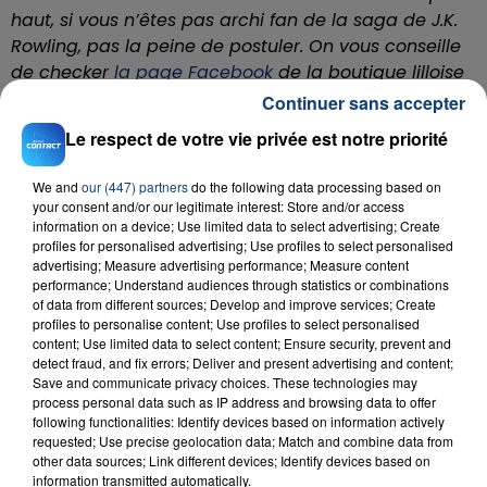
haut, si vous n’êtes pas archi fan de la saga de J.K.
Rowling, pas la peine de postuler. On vous conseille
de checker
la page Facebook
de la boutique lilloise
pour être tenus au jus du lancement du recrutement.
Continuer sans accepter
Le respect de votre vie privée est notre priorité
We and
our (447) partners
do the following data processing based on
Plus d'infos sur
Vozer.fr
your consent and/or our legitimate interest: Store and/or access
information on a device; Use limited data to select advertising; Create
profiles for personalised advertising; Use profiles to select personalised
advertising; Measure advertising performance; Measure content
performance; Understand audiences through statistics or combinations
of data from different sources; Develop and improve services; Create
profiles to personalise content; Use profiles to select personalised
content; Use limited data to select content; Ensure security, prevent and
detect fraud, and fix errors; Deliver and present advertising and content;
RADIO CONTACT
Save and communicate privacy choices. These technologies may
process personal data such as IP address and browsing data to offer
Juste Un Peu
following functionalities: Identify devices based on information actively
JUNGELI & EMMA
requested; Use precise geolocation data; Match and combine data from
other data sources; Link different devices; Identify devices based on
information transmitted automatically.