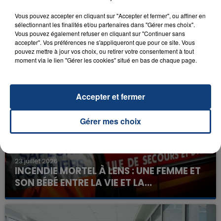
Vous pouvez accepter en cliquant sur "Accepter et fermer", ou affiner en
sélectionnant les finalités et/ou partenaires dans "Gérer mes choix".
Vous pouvez également refuser en cliquant sur "Continuer sans
accepter". Vos préférences ne s'appliqueront que pour ce site. Vous
pouvez mettre à jour vos choix, ou retirer votre consentement à tout
moment via le lien "Gérer les cookies" situé en bas de chaque page.
FIL D'ACTU
Accepter et fermer
Gérer mes choix
23 juillet 2026
INCENDIE MORTEL À LENS : UNE FEMME ET
SON BÉBÉ ENTRE LA VIE ET LA...
Un homme s'est immolé par le feu après avoir
aspergé sa compagne et leur bébé de trois mois
d'un liquide inflammable.