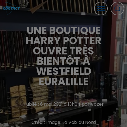
UNE BOUTIQUE
HARRY POTTER
OUVRE TRÈS
BIENTÔT À
WESTFIELD
EURALILLE
Publié : 6 mai 2021 à 13h04 par Vozer
Crédit image:
La Voix du Nord