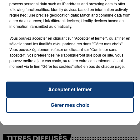
process personal data such as IP address and browsing data to offer
following functionalities: Identify devices based on information actively
requested; Use precise geolocation data; Match and combine data from
23 juillet 2026
other data sources; Link different devices; Identify devices based on
INCENDIE MORTEL À LENS : UNE FEMME ET
information transmitted automatically.
SON BÉBÉ ENTRE LA VIE ET LA...
Vous pouvez accepter en cliquant sur "Accepter et fermer", ou affiner en
Un homme s'est immolé par le feu après avoir
sélectionnant les finalités et/ou partenaires dans "Gérer mes choix".
aspergé sa compagne et leur bébé de trois mois
Vous pouvez également refuser en cliquant sur "Continuer sans
d'un liquide inflammable.
accepter". Vos préférences ne s'appliqueront que pour ce site. Vous
pouvez mettre à jour vos choix, ou retirer votre consentement à tout
moment via le lien "Gérer les cookies" situé en bas de chaque page.
Accepter et fermer
20 juillet 2026
UNE ADOLESCENTE DEVANT SE FAIRE
Gérer mes choix
OPÉRER DE LA CHEVILLE RESSORT DE LA...
La famille a porté plainte contre la clinique qui a
reconnu sa responsabilité et présenté ses
excuses.
TITRES DIFFUSÉS