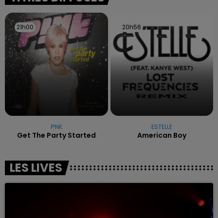
21h00
21h00
20h56
20h56
P!NK
ESTELLE
Get The Party Started
American Boy
LES LIVES