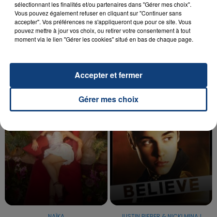
sélectionnant les finalités et/ou partenaires dans "Gérer mes choix".
Vous pouvez également refuser en cliquant sur "Continuer sans
accepter". Vos préférences ne s'appliqueront que pour ce site. Vous
20 juillet 2026
pouvez mettre à jour vos choix, ou retirer votre consentement à tout
UNE ADOLESCENTE DEVANT SE FAIRE
moment via le lien "Gérer les cookies" situé en bas de chaque page.
OPÉRER DE LA CHEVILLE RESSORT DE LA...
La famille a porté plainte contre la clinique qui a
reconnu sa responsabilité et présenté ses
Accepter et fermer
excuses.
TITRES DIFFUSÉS
Gérer mes choix
14h53
14h53
14h45
14h45
NAÏKA
JUSTIN BIEBER & NICKI MINAJ