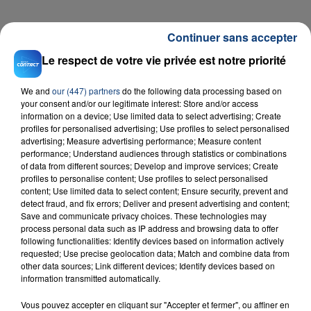
FIL D'ACTU
Continuer sans accepter
Le respect de votre vie privée est notre priorité
We and
our (447) partners
do the following data processing based on
your consent and/or our legitimate interest: Store and/or access
information on a device; Use limited data to select advertising; Create
profiles for personalised advertising; Use profiles to select personalised
advertising; Measure advertising performance; Measure content
performance; Understand audiences through statistics or combinations
of data from different sources; Develop and improve services; Create
23 juillet 2026
profiles to personalise content; Use profiles to select personalised
INCENDIE MORTEL À LENS : UNE FEMME ET
content; Use limited data to select content; Ensure security, prevent and
SON BÉBÉ ENTRE LA VIE ET LA...
detect fraud, and fix errors; Deliver and present advertising and content;
Save and communicate privacy choices. These technologies may
Un homme s'est immolé par le feu après avoir
process personal data such as IP address and browsing data to offer
aspergé sa compagne et leur bébé de trois mois
following functionalities: Identify devices based on information actively
d'un liquide inflammable.
requested; Use precise geolocation data; Match and combine data from
other data sources; Link different devices; Identify devices based on
information transmitted automatically.
Vous pouvez accepter en cliquant sur "Accepter et fermer", ou affiner en