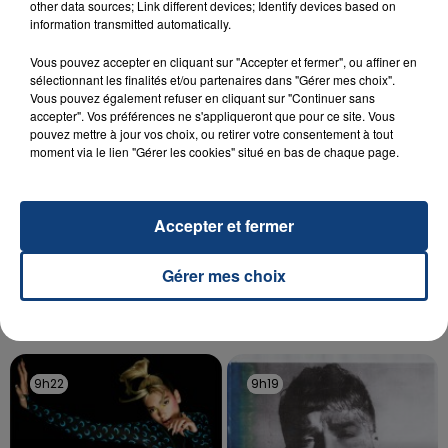
Un homme s'est immolé par le feu après avoir
other data sources; Link different devices; Identify devices based on
information transmitted automatically.
aspergé sa compagne et leur bébé de trois mois
d'un liquide inflammable.
Vous pouvez accepter en cliquant sur "Accepter et fermer", ou affiner en
sélectionnant les finalités et/ou partenaires dans "Gérer mes choix".
Vous pouvez également refuser en cliquant sur "Continuer sans
accepter". Vos préférences ne s'appliqueront que pour ce site. Vous
pouvez mettre à jour vos choix, ou retirer votre consentement à tout
moment via le lien "Gérer les cookies" situé en bas de chaque page.
20 juillet 2026
UNE ADOLESCENTE DEVANT SE FAIRE
Accepter et fermer
OPÉRER DE LA CHEVILLE RESSORT DE LA...
La famille a porté plainte contre la clinique qui a
Gérer mes choix
reconnu sa responsabilité et présenté ses
excuses.
TITRES DIFFUSÉS
9h22
9h22
9h19
9h19