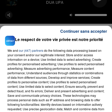
DUA LIPA
Continuer sans accepter
Le respect de votre vie privée est notre priorité
FIL D'ACTU
We and
our (447) partners
do the following data processing based on
your consent and/or our legitimate interest: Store and/or access
information on a device; Use limited data to select advertising; Create
profiles for personalised advertising; Use profiles to select personalised
advertising; Measure advertising performance; Measure content
performance; Understand audiences through statistics or combinations
of data from different sources; Develop and improve services; Create
profiles to personalise content; Use profiles to select personalised
content; Use limited data to select content; Ensure security, prevent and
detect fraud, and fix errors; Deliver and present advertising and content;
Save and communicate privacy choices. These technologies may
23 juillet 2026
process personal data such as IP address and browsing data to offer
INCENDIE MORTEL À LENS : UNE FEMME ET
following functionalities: Identify devices based on information actively
SON BÉBÉ ENTRE LA VIE ET LA...
requested; Use precise geolocation data; Match and combine data from