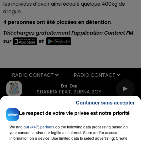
les individus d’avoir ainsi écoulé quelque 400kg de
drogue.
4 personnes ont été placées en détention
.
Téléchargez gratuitement l'application Contact FM
sur
et
RADIO CONTACT
Dai Dai
SHAKIRA FEAT. BURNA BOY
Continuer sans accepter
Le respect de votre vie privée est notre priorité
We and
our (447) partners
do the following data processing based on
your consent and/or our legitimate interest: Store and/or access
information on a device; Use limited data to select advertising; Create