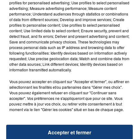
profiles for personalised advertising; Use profiles to select personalised
FIL D'ACTU
advertising; Measure advertising performance; Measure content
performance; Understand audiences through statistics or combinations
of data from different sources; Develop and improve services; Create
profiles to personalise content; Use profiles to select personalised
content; Use limited data to select content; Ensure security, prevent and
detect fraud, and fix errors; Deliver and present advertising and content;
Save and communicate privacy choices. These technologies may
process personal data such as IP address and browsing data to offer
following functionalities: Identify devices based on information actively
requested; Use precise geolocation data; Match and combine data from
other data sources; Link different devices; Identify devices based on
23 juillet 2026
information transmitted automatically.
INCENDIE MORTEL À LENS : UNE FEMME ET
SON BÉBÉ ENTRE LA VIE ET LA...
Vous pouvez accepter en cliquant sur "Accepter et fermer", ou affiner en
sélectionnant les finalités et/ou partenaires dans "Gérer mes choix".
Un homme s'est immolé par le feu après avoir
Vous pouvez également refuser en cliquant sur "Continuer sans
aspergé sa compagne et leur bébé de trois mois
accepter". Vos préférences ne s'appliqueront que pour ce site. Vous
pouvez mettre à jour vos choix, ou retirer votre consentement à tout
d'un liquide inflammable.
moment via le lien "Gérer les cookies" situé en bas de chaque page.
Accepter et fermer