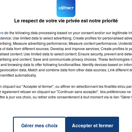
ël, le temps d’attente entre deux bus
passera de 12 à 15
mmercial Auchan Fayet, il y aura
un bus toutes les 1/2h
au
Le respect de votre vie privée est notre priorité
ers
do the following data processing based on your consent and/or our legitimate int
M sur
et
device; Use limited data to select advertising; Create profiles for personalised adver
vertising; Measure advertising performance; Measure content performance; Unders
ns of data from different sources; Develop and improve services; Create profiles to 
alised content; Use limited data to select content; Ensure security, prevent and detect
ertising and content; Save and communicate privacy choices. These technologies
and browsing data to offer following functionalities: Identify devices based on infor
eolocation data; Match and combine data from other data sources; Link different de
nsmitted automatically.
 Luv
RADIO CONTACT
JOE
cliquant sur "Accepter et fermer", ou affiner en sélectionnant les finalités et/ou pa
 également refuser en cliquant sur "Continuer sans accepter". Vos préférences ne 
tre à jour vos choix, ou retirer votre consentement à tout moment via le lien "Gérer 
Gérer mes choix
Accepter et fermer