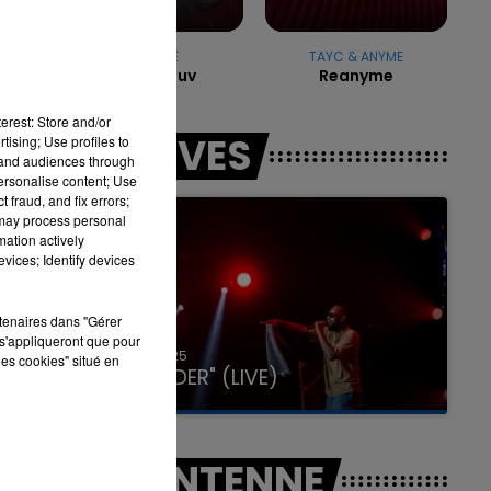
FAT JOE
TAYC & ANYME
What's Luv
Reanyme
7h00 - 11h00
LA TEAM DE L'ÉTÉ
erest: Store and/or
LES LIVES
tising; Use profiles to
tand audiences through
personalise content; Use
 fraud, and fix errors;
 may process personal
mation actively
vices; Identify devices
rtenaires dans "Gérer
s'appliqueront que pour
31 janvier 2025
les cookies" situé en
GIMS "SPIDER" (LIVE)
A L'ANTENNE