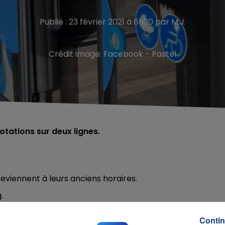
Publié : 23 février 2021 à 6h30 par M.J.
Crédit image:
Facebook - Pastel
otations sur deux lignes.
, reviennent à leurs anciens horaires.
.
s deux lignes.
Contin