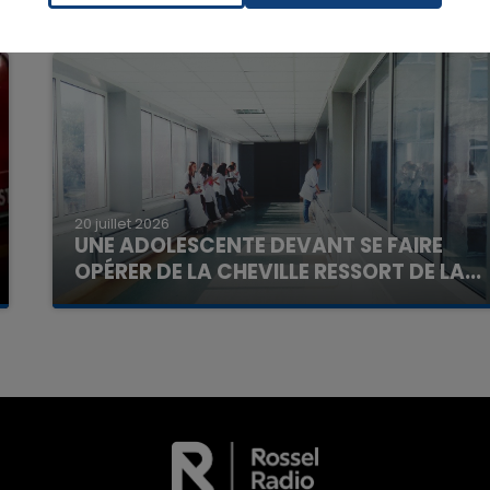
7h00 - 11h00
La Team de l'été
20 juillet 2026
UNE ADOLESCENTE DEVANT SE FAIRE
OPÉRER DE LA CHEVILLE RESSORT DE LA...
La famille a porté plainte contre la clinique qui a
reconnu sa responsabilité et présenté ses
excuses.