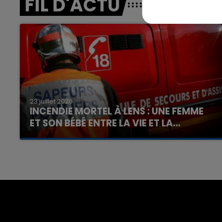
FIL D'ACTU
23 juillet 2026
INCENDIE MORTEL À LENS : UNE FEMME
ET SON BÉBÉ ENTRE LA VIE ET LA...
Un homme s'est immolé par le feu après avoir
aspergé sa compagne et leur bébé de trois
mois d'un liquide inflammable.