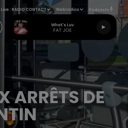
Live :
RADIO CONTACT
Webradios
Podcasts
What's Luv
FAT JOE
X ARRÊTS DE
NTIN