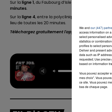
Sur la
ligne 1
, du Faubourg d’Isle au lycée Colard-No
minutes
.
Sur la
ligne 4
, entre la polyclinique et le centre co
lieu de toutes les 20 minutes.
We and
our (447) partn
Téléchargez gratuitement l'application Contact F
access information on a 
select personalised ad
statistics or combinatio
profiles to select person
Deliver and present adv
data such as IP address 
requested; Use precise g
based on information tra
What's
FAT 
Vous pouvez accepter en 
mes choix". Vous pouvez
ce site. Vous pouvez met
bas de chaque page.