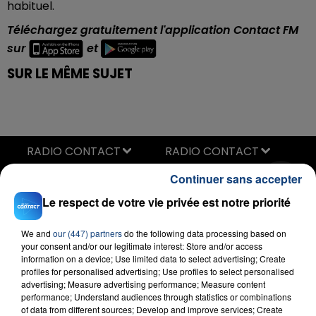
habituel.
Téléchargez gratuitement l'application Contact FM
sur
et
SUR LE MÊME SUJET
RADIO CONTACT
Habits
Continuer sans accepter
TOVE LO
Le respect de votre vie privée est notre priorité
We and
our (447) partners
do the following data processing based on
your consent and/or our legitimate interest: Store and/or access
information on a device; Use limited data to select advertising; Create
profiles for personalised advertising; Use profiles to select personalised
advertising; Measure advertising performance; Measure content
performance; Understand audiences through statistics or combinations
of data from different sources; Develop and improve services; Create