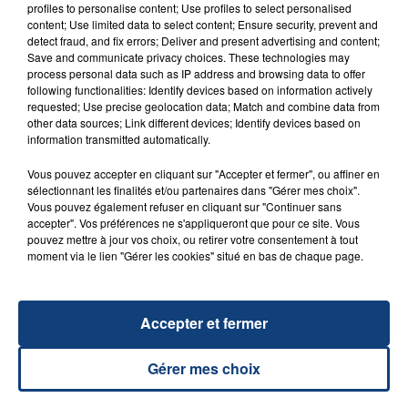
FIL D'ACTU
profiles to personalise content; Use profiles to select personalised
content; Use limited data to select content; Ensure security, prevent and
detect fraud, and fix errors; Deliver and present advertising and content;
Save and communicate privacy choices. These technologies may
process personal data such as IP address and browsing data to offer
following functionalities: Identify devices based on information actively
requested; Use precise geolocation data; Match and combine data from
other data sources; Link different devices; Identify devices based on
information transmitted automatically.
Vous pouvez accepter en cliquant sur "Accepter et fermer", ou affiner en
23 juillet 2026
sélectionnant les finalités et/ou partenaires dans "Gérer mes choix".
INCENDIE MORTEL À LENS : UNE FEMME ET
Vous pouvez également refuser en cliquant sur "Continuer sans
SON BÉBÉ ENTRE LA VIE ET LA...
accepter". Vos préférences ne s'appliqueront que pour ce site. Vous
pouvez mettre à jour vos choix, ou retirer votre consentement à tout
Un homme s'est immolé par le feu après avoir
moment via le lien "Gérer les cookies" situé en bas de chaque page.
aspergé sa compagne et leur bébé de trois mois
d'un liquide inflammable.
Accepter et fermer
Gérer mes choix
20 juillet 2026