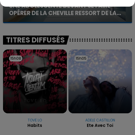
UNE ADOLESCENTE DEVANT SE FAIRE
OPÉRER DE LA CHEVILLE RESSORT DE LA...
La famille a porté plainte contre la clinique qui a
reconnu sa responsabilité et présenté ses
excuses.
TITRES DIFFUSÉS
15h08
15h08
15h05
15h05
TOVE LO
ADELE CASTILLON
Habits
Ete Avec Toi