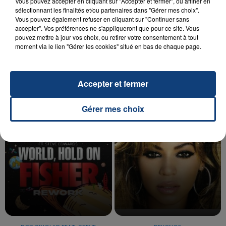
Vous pouvez accepter en cliquant sur "Accepter et fermer", ou affiner en
sélectionnant les finalités et/ou partenaires dans "Gérer mes choix".
Vous pouvez également refuser en cliquant sur "Continuer sans
20 juillet 2026
accepter". Vos préférences ne s'appliqueront que pour ce site. Vous
UNE ADOLESCENTE DEVANT SE FAIRE
pouvez mettre à jour vos choix, ou retirer votre consentement à tout
OPÉRER DE LA CHEVILLE RESSORT DE LA...
moment via le lien "Gérer les cookies" situé en bas de chaque page.
La famille a porté plainte contre la clinique qui a
reconnu sa responsabilité et présenté ses
Accepter et fermer
excuses.
TITRES DIFFUSÉS
Gérer mes choix
22h48
22h48
22h44
22h44