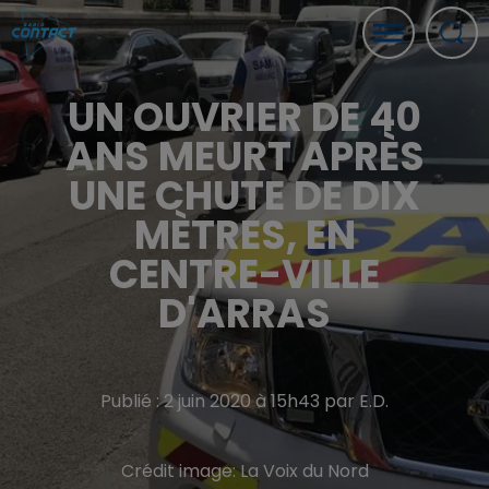
UN OUVRIER DE 40
ANS MEURT APRÈS
UNE CHUTE DE DIX
MÈTRES, EN
CENTRE-VILLE
D'ARRAS
Publié : 2 juin 2020 à 15h43 par E.D.
Crédit image:
La Voix du Nord