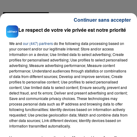
FIL D'ACTU
Continuer sans accepter
Le respect de votre vie privée est notre priorité
We and
our (447) partners
do the following data processing based on
your consent and/or our legitimate interest: Store and/or access
information on a device; Use limited data to select advertising; Create
profiles for personalised advertising; Use profiles to select personalised
advertising; Measure advertising performance; Measure content
performance; Understand audiences through statistics or combinations
23 juillet 2026
of data from different sources; Develop and improve services; Create
INCENDIE MORTEL À LENS : UNE FEMME ET
profiles to personalise content; Use profiles to select personalised
content; Use limited data to select content; Ensure security, prevent and
SON BÉBÉ ENTRE LA VIE ET LA...
detect fraud, and fix errors; Deliver and present advertising and content;
Un homme s'est immolé par le feu après avoir
Save and communicate privacy choices. These technologies may
aspergé sa compagne et leur bébé de trois mois
process personal data such as IP address and browsing data to offer
following functionalities: Identify devices based on information actively
d'un liquide inflammable.
requested; Use precise geolocation data; Match and combine data from
other data sources; Link different devices; Identify devices based on
information transmitted automatically.