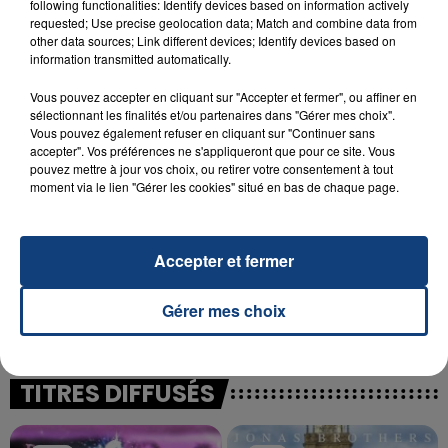
following functionalities: Identify devices based on information actively
23 juillet 2026
requested; Use precise geolocation data; Match and combine data from
INCENDIE MORTEL À LENS : UNE FEMME ET
other data sources; Link different devices; Identify devices based on
SON BÉBÉ ENTRE LA VIE ET LA...
information transmitted automatically.
Un homme s'est immolé par le feu après avoir
Vous pouvez accepter en cliquant sur "Accepter et fermer", ou affiner en
aspergé sa compagne et leur bébé de trois mois
sélectionnant les finalités et/ou partenaires dans "Gérer mes choix".
d'un liquide inflammable.
Vous pouvez également refuser en cliquant sur "Continuer sans
accepter". Vos préférences ne s'appliqueront que pour ce site. Vous
pouvez mettre à jour vos choix, ou retirer votre consentement à tout
moment via le lien "Gérer les cookies" situé en bas de chaque page.
Accepter et fermer
20 juillet 2026
UNE ADOLESCENTE DEVANT SE FAIRE
OPÉRER DE LA CHEVILLE RESSORT DE LA...
Gérer mes choix
La famille a porté plainte contre la clinique qui a
reconnu sa responsabilité et présenté ses
excuses.
TITRES DIFFUSÉS