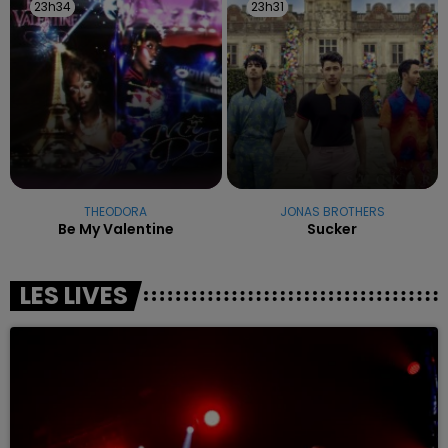
23h34
23h34
23h31
23h31
THEODORA
JONAS BROTHERS
Be My Valentine
Sucker
LES LIVES