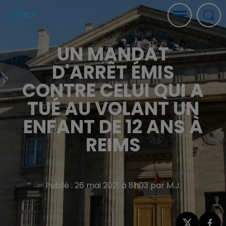
UN MANDAT
D'ARRÊT ÉMIS
CONTRE CELUI QUI A
TUÉ AU VOLANT UN
ENFANT DE 12 ANS À
REIMS
Publié : 26 mai 2021 à 8h03 par M.J.