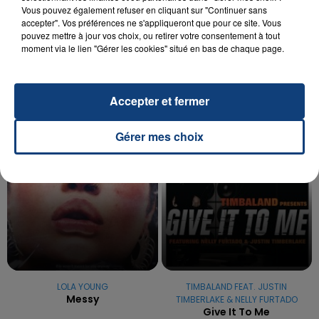
20 juillet 2026
Vous pouvez également refuser en cliquant sur "Continuer sans
UNE ADOLESCENTE DEVANT SE FAIRE
accepter". Vos préférences ne s'appliqueront que pour ce site. Vous
OPÉRER DE LA CHEVILLE RESSORT DE LA...
pouvez mettre à jour vos choix, ou retirer votre consentement à tout
moment via le lien "Gérer les cookies" situé en bas de chaque page.
La famille a porté plainte contre la clinique qui a
reconnu sa responsabilité et présenté ses
excuses.
TITRES DIFFUSÉS
Accepter et fermer
Gérer mes choix
13h53
13h53
13h45
13h45
LOLA YOUNG
TIMBALAND FEAT. JUSTIN
Messy
TIMBERLAKE & NELLY FURTADO
Give It To Me