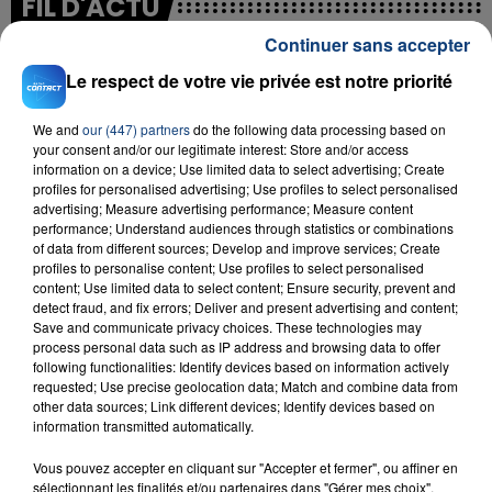
FIL D'ACTU
Continuer sans accepter
Le respect de votre vie privée est notre priorité
We and
our (447) partners
do the following data processing based on
your consent and/or our legitimate interest: Store and/or access
information on a device; Use limited data to select advertising; Create
profiles for personalised advertising; Use profiles to select personalised
advertising; Measure advertising performance; Measure content
23 juillet 2026
performance; Understand audiences through statistics or combinations
INCENDIE MORTEL À LENS : UNE FEMME ET
of data from different sources; Develop and improve services; Create
SON BÉBÉ ENTRE LA VIE ET LA...
profiles to personalise content; Use profiles to select personalised
content; Use limited data to select content; Ensure security, prevent and
Un homme s'est immolé par le feu après avoir
detect fraud, and fix errors; Deliver and present advertising and content;
aspergé sa compagne et leur bébé de trois mois
Save and communicate privacy choices. These technologies may
d'un liquide inflammable.
process personal data such as IP address and browsing data to offer
following functionalities: Identify devices based on information actively
requested; Use precise geolocation data; Match and combine data from
other data sources; Link different devices; Identify devices based on
information transmitted automatically.
Vous pouvez accepter en cliquant sur "Accepter et fermer", ou affiner en
sélectionnant les finalités et/ou partenaires dans "Gérer mes choix".