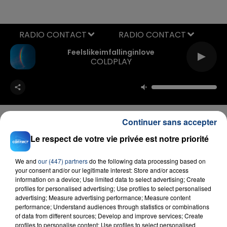
RADIO CONTACT
Feelslikeimfallinginlove
COLDPLAY
Continuer sans accepter
Le respect de votre vie privée est notre priorité
FIL D'ACTU
We and
our (447) partners
do the following data processing based on
your consent and/or our legitimate interest: Store and/or access
information on a device; Use limited data to select advertising; Create
profiles for personalised advertising; Use profiles to select personalised
advertising; Measure advertising performance; Measure content
performance; Understand audiences through statistics or combinations
of data from different sources; Develop and improve services; Create
profiles to personalise content; Use profiles to select personalised