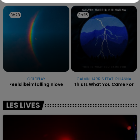
3h28
3h28
3h25
3h25
COLDPLAY
CALVIN HARRIS FEAT. RIHANNA
Feelslikeimfallinginlove
This Is What You Came For
LES LIVES