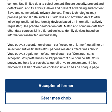
content; Use limited data to select content; Ensure security, prevent and
detect fraud, and fix errors; Deliver and present advertising and content;
Save and communicate privacy choices. These technologies may
23 juillet 2026
INCENDIE MORTEL À LENS : UNE FEMME ET
process personal data such as IP address and browsing data to offer
following functionalities: Identify devices based on information actively
SON BÉBÉ ENTRE LA VIE ET LA...
requested; Use precise geolocation data; Match and combine data from
Un homme s'est immolé par le feu après avoir
other data sources; Link different devices; Identify devices based on
information transmitted automatically.
aspergé sa compagne et leur bébé de trois mois
d'un liquide inflammable.
Vous pouvez accepter en cliquant sur "Accepter et fermer", ou affiner en
sélectionnant les finalités et/ou partenaires dans "Gérer mes choix".
Vous pouvez également refuser en cliquant sur "Continuer sans
accepter". Vos préférences ne s'appliqueront que pour ce site. Vous
pouvez mettre à jour vos choix, ou retirer votre consentement à tout
moment via le lien "Gérer les cookies" situé en bas de chaque page.
20 juillet 2026
UNE ADOLESCENTE DEVANT SE FAIRE
Accepter et fermer
OPÉRER DE LA CHEVILLE RESSORT DE LA...
La famille a porté plainte contre la clinique qui a
Gérer mes choix
reconnu sa responsabilité et présenté ses
excuses.
TITRES DIFFUSÉS