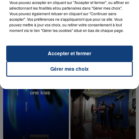
Vous pouvez accepter en cliquant sur "Accepter et fermer", ou affiner en
sélectionnant les finalités et/ou partenaires dans "Gérer mes choix".
Vous pouvez également refuser en cliquant sur "Continuer sans
accepter". Vos préférences ne s'appliqueront que pour ce site. Vous
pouvez mettre à jour vos choix, ou retirer votre consentement à tout
20 juillet 2026
UNE ADOLESCENTE DEVANT SE FAIRE
moment via le lien "Gérer les cookies" situé en bas de chaque page.
OPÉRER DE LA CHEVILLE RESSORT DE LA...
La famille a porté plainte contre la clinique qui a
Accepter et fermer
reconnu sa responsabilité et présenté ses
excuses.
TITRES DIFFUSÉS
Gérer mes choix
13h27
13h27
13h24
13h24