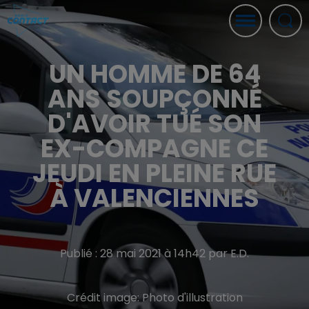
UN HOMME DE 64
ANS SOUPÇONNÉ
D'AVOIR TUÉ SON
EX-COMPAGNE CE
JEUDI EN PLEINE RUE
À VALENCIENNES
Publié : 28 mai 2021 à 14h42 par E.D.
Crédit image:
Photo d'illustration