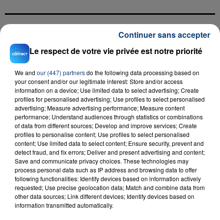
Continuer sans accepter
FIL D'ACTU
Le respect de votre vie privée est notre priorité
We and
our (447) partners
do the following data processing based on
your consent and/or our legitimate interest: Store and/or access
information on a device; Use limited data to select advertising; Create
profiles for personalised advertising; Use profiles to select personalised
advertising; Measure advertising performance; Measure content
performance; Understand audiences through statistics or combinations
of data from different sources; Develop and improve services; Create
profiles to personalise content; Use profiles to select personalised
23 juillet 2026
content; Use limited data to select content; Ensure security, prevent and
INCENDIE MORTEL À LENS : UNE FEMME ET
detect fraud, and fix errors; Deliver and present advertising and content;
SON BÉBÉ ENTRE LA VIE ET LA...
Save and communicate privacy choices. These technologies may
Un homme s'est immolé par le feu après avoir
process personal data such as IP address and browsing data to offer
following functionalities: Identify devices based on information actively
aspergé sa compagne et leur bébé de trois mois
requested; Use precise geolocation data; Match and combine data from
d'un liquide inflammable.
other data sources; Link different devices; Identify devices based on
information transmitted automatically.