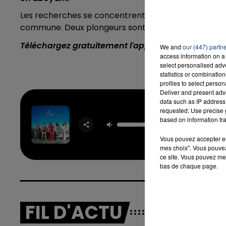
Les recherches se concentrent autour d'une exploitat
commune. Deux plongeurs sont également mobilisés 
Téléchargez gratuitement l'application Contact F
16h00 - 20h00
We and
our (447) partn
LA TEAM DU WEEK-END
access information on a 
select personalised ad
statistics or combinatio
profiles to select person
Deliver and present adv
data such as IP address 
requested; Use precise g
Work 
based on information tra
Hom
FIF
HARM
Vous pouvez accepter en 
mes choix". Vous pouvez
ce site. Vous pouvez met
bas de chaque page.
FIL D'ACTU