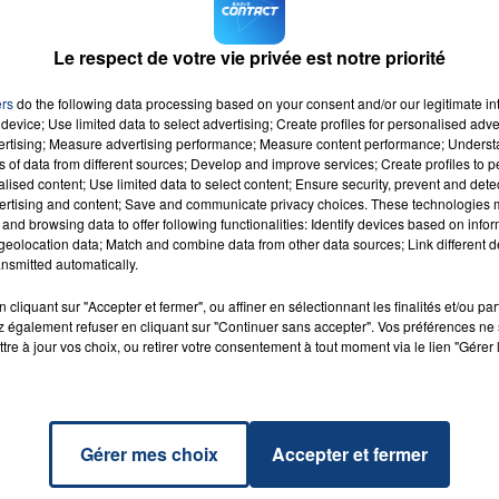
ion agricole, rue de la Chapelle, et de l'école de la
Le respect de votre vie privée est notre priorité
autour d'un bassin de récupération des eaux de pluie.
M sur
et
7h00 - 12h00
ers
do the following data processing based on your consent and/or our legitimate int
LA TEAM DU WEEK-END
device; Use limited data to select advertising; Create profiles for personalised adver
vertising; Measure advertising performance; Measure content performance; Unders
ns of data from different sources; Develop and improve services; Create profiles to 
alised content; Use limited data to select content; Ensure security, prevent and detect
ertising and content; Save and communicate privacy choices. These technologies
and browsing data to offer following functionalities: Identify devices based on infor
eolocation data; Match and combine data from other data sources; Link different de
From
nsmitted automatically.
RADIO CONTACT
e
TH
ONY
cliquant sur "Accepter et fermer", ou affiner en sélectionnant les finalités et/ou pa
 également refuser en cliquant sur "Continuer sans accepter". Vos préférences ne 
tre à jour vos choix, ou retirer votre consentement à tout moment via le lien "Gérer 
Gérer mes choix
Accepter et fermer