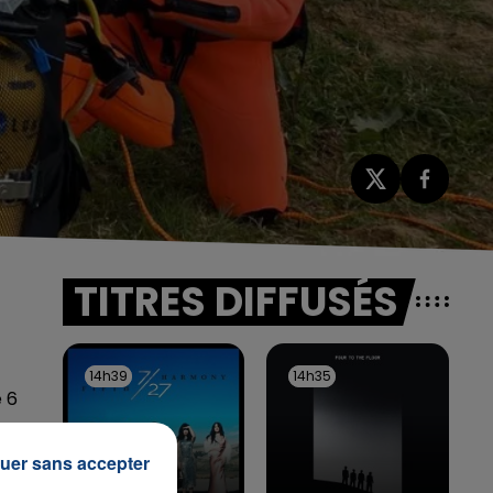
TITRES DIFFUSÉS
14h39
14h39
14h35
14h35
 6
uer sans accepter