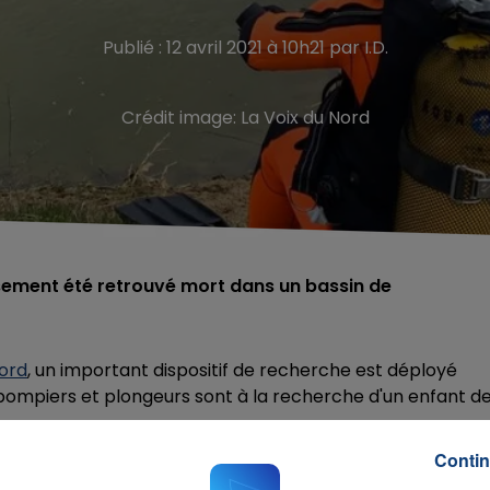
Publié : 12 avril 2021 à 10h21 par I.D.
Crédit image:
La Voix du Nord
sement été retrouvé mort dans un bassin de
Nord
, un important dispositif de recherche est déployé
ompiers et plongeurs sont à la recherche d'un enfant de
ti se promener avec son chien. L'animal est revenu seul
Contin