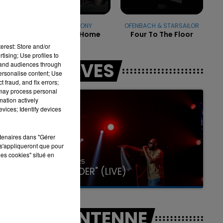
FIFTH HARMONY
OFENBACH & STARSAILOR
Work From Home
Four To The Floor
16h00 - 20h00
erest: Store and/or
LA TEAM DU WEEK-END
tising; Use profiles to
LES LIVES
tand audiences through
personalise content; Use
 fraud, and fix errors;
 may process personal
mation actively
vices; Identify devices
rtenaires dans "Gérer
s'appliqueront que pour
les cookies" situé en
31 janvier 2025
GIMS "SPIDER" (LIVE)
A L'ANTENNE