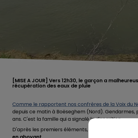
[MISE A JOUR] Vers 12h30, le garçon a malheureu
récupération des eaux de pluie
Comme le rapportent nos confrères de la Voix du 
depuis ce matin à Boëseghem (Nord). G
endarmes, p
ans. C'est la famille qui a signalé la disparition.
D'après les premiers éléments,
le garçon était par
en aboyant
.