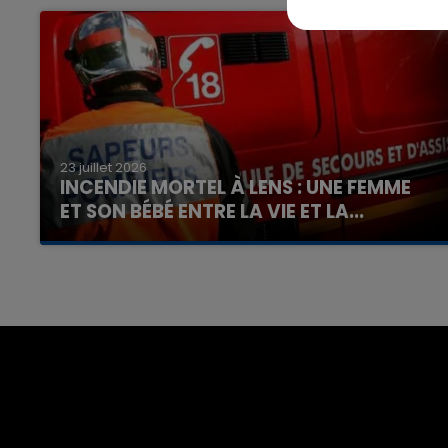
23 juillet 2026
7h00 - 12h00
INCENDIE MORTEL À LENS : UNE FEMME
nd
La Team du Week-end
ET SON BÉBÉ ENTRE LA VIE ET LA...
Un homme s'est immolé par le feu après avoir
aspergé sa compagne et leur bébé de trois
mois d'un liquide inflammable.