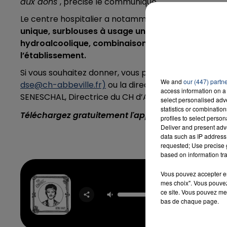
aux dons
", précise le communiqué.
Le centre hospitalier a notamment besoin des matér
unique, surblouses à usage unique, charlottes, tab
hydroalcoolique, combinaisons ou combinaisons d
l’établissement.
Si vous souhaitez donner, vous pouvez contacter la 
We and
our (447) partn
dse@ch-abbeville.fr)
ou la direction de l'hôpital (C
access information on a 
SENESCHAL, Directrice du CH d’Abbeville / mail :
dire
select personalised ad
statistics or combinatio
Téléchargez gratuitement l'application Contact F
profiles to select person
Deliver and present adv
data such as IP address 
requested; Use precise g
based on information tra
Vous pouvez accepter en 
mes choix". Vous pouvez
I Just 
ce site. Vous pouvez met
BRUNO 
bas de chaque page.