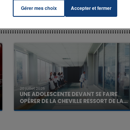
Gérer mes choix
Accepter et fermer
7h00 - 11h00
La Team de l'été
20 juillet 2026
UNE ADOLESCENTE DEVANT SE FAIRE
OPÉRER DE LA CHEVILLE RESSORT DE LA...
La famille a porté plainte contre la clinique qui a
reconnu sa responsabilité et présenté ses
excuses.