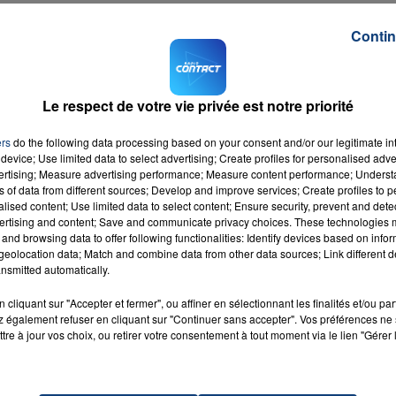
iels de protection suivants :
masques, blouses à usage
Contin
liers à usage unique, gants, lunettes, solutions
e bricolage, PC et tablettes pour les EHPAD de
Le respect de votre vie privée est notre priorité
direction des services économiques au 03 22 25 52 20 (mai
ers
do the following data processing based on your consent and/or our legitimate int
ontact : secrétariat de direction au 03 22 25 52 01 - Corinn
device; Use limited data to select advertising; Create profiles for personalised adver
ction@ch-abbeville.fr)
vertising; Measure advertising performance; Measure content performance; Unders
ns of data from different sources; Develop and improve services; Create profiles to 
M sur
et
alised content; Use limited data to select content; Ensure security, prevent and detect
ertising and content; Save and communicate privacy choices. These technologies
and browsing data to offer following functionalities: Identify devices based on infor
eolocation data; Match and combine data from other data sources; Link different de
nsmitted automatically.
cliquant sur "Accepter et fermer", ou affiner en sélectionnant les finalités et/ou pa
 également refuser en cliquant sur "Continuer sans accepter". Vos préférences ne 
Might
RADIO CONTACT
tre à jour vos choix, ou retirer votre consentement à tout moment via le lien "Gérer 
MARS