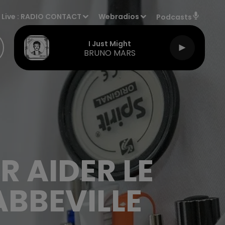
Live :
RADIO CONTACT
Webradios
Podcasts
I Just Might
BRUNO MARS
 AIDER LE
ABBEVILLE