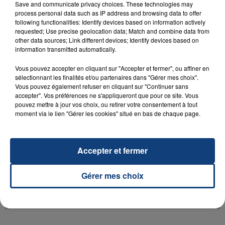
Save and communicate privacy choices. These technologies may
process personal data such as IP address and browsing data to offer
following functionalities: Identify devices based on information actively
requested; Use precise geolocation data; Match and combine data from
other data sources; Link different devices; Identify devices based on
23 juillet 2026
information transmitted automatically.
INCENDIE MORTEL À LENS : UNE FEMME ET
SON BÉBÉ ENTRE LA VIE ET LA...
Vous pouvez accepter en cliquant sur "Accepter et fermer", ou affiner en
Un homme s'est immolé par le feu après avoir
sélectionnant les finalités et/ou partenaires dans "Gérer mes choix".
Vous pouvez également refuser en cliquant sur "Continuer sans
aspergé sa compagne et leur bébé de trois mois
accepter". Vos préférences ne s'appliqueront que pour ce site. Vous
d'un liquide inflammable.
pouvez mettre à jour vos choix, ou retirer votre consentement à tout
moment via le lien "Gérer les cookies" situé en bas de chaque page.
Accepter et fermer
20 juillet 2026
Gérer mes choix
UNE ADOLESCENTE DEVANT SE FAIRE
OPÉRER DE LA CHEVILLE RESSORT DE LA...
La famille a porté plainte contre la clinique qui a
reconnu sa responsabilité et présenté ses