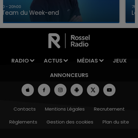
7h00 - 12h00
La Team du Week-end
00 - 12h00
16h00 
 DU WEEK-END
LA TEAM D
RADIO
ACTUS
MÉDIAS
JEUX
ANNONCEURS
Contacts
Mentions Légales
Recrutement
Règlements
Gestion des cookies
Plan du site