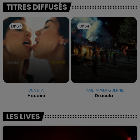
excuses.
TITRES DIFFUSÉS
13h57
13h57
13h54
13h54
DUA LIPA
TAME IMPALA & JENNIE
Houdini
Dracula
LES LIVES