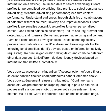
information on a device; Use limited data to select advertising; Create
profiles for personalised advertising; Use profiles to select personalised
advertising; Measure advertising performance; Measure content
performance; Understand audiences through statistics or combinations
of data from different sources; Develop and improve services; Create
profiles to personalise content; Use profiles to select personalised
content; Use limited data to select content; Ensure security, prevent and
detect fraud, and fix errors; Deliver and present advertising and content;
Save and communicate privacy choices. These technologies may
FIL D'ACTU
process personal data such as IP address and browsing data to offer
following functionalities: Identify devices based on information actively
requested; Use precise geolocation data; Match and combine data from
other data sources; Link different devices; Identify devices based on
information transmitted automatically.
Vous pouvez accepter en cliquant sur "Accepter et fermer", ou affiner en
sélectionnant les finalités et/ou partenaires dans "Gérer mes choix".
Vous pouvez également refuser en cliquant sur "Continuer sans
accepter". Vos préférences ne s'appliqueront que pour ce site. Vous
pouvez mettre à jour vos choix, ou retirer votre consentement à tout
23 juillet 2026
moment via le lien "Gérer les cookies" situé en bas de chaque page.
INCENDIE MORTEL À LENS : UNE FEMME ET
SON BÉBÉ ENTRE LA VIE ET LA...
Un homme s'est immolé par le feu après avoir