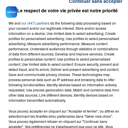
Continuer sans accepter
Le respect de votre vie privée est notre priorité
RADIO CONTACT
Ete Avec Toi
We and
our (447) partners
do the following data processing based on
ADELE CASTILLON
your consent and/or our legitimate interest: Store and/or access
information on a device; Use limited data to select advertising; Create
profiles for personalised advertising; Use profiles to select personalised
advertising; Measure advertising performance; Measure content
performance; Understand audiences through statistics or combinations
of data from different sources; Develop and improve services; Create
profiles to personalise content; Use profiles to select personalised
content; Use limited data to select content; Ensure security, prevent and
detect fraud, and fix errors; Deliver and present advertising and content;
Save and communicate privacy choices. These technologies may
FIL D'ACTU
process personal data such as IP address and browsing data to offer
following functionalities: Identify devices based on information actively
requested; Use precise geolocation data; Match and combine data from
other data sources; Link different devices; Identify devices based on
information transmitted automatically.
Vous pouvez accepter en cliquant sur "Accepter et fermer", ou affiner en
sélectionnant les finalités et/ou partenaires dans "Gérer mes choix".
Vous pouvez également refuser en cliquant sur "Continuer sans
accepter". Vos préférences ne s'appliqueront que pour ce site. Vous