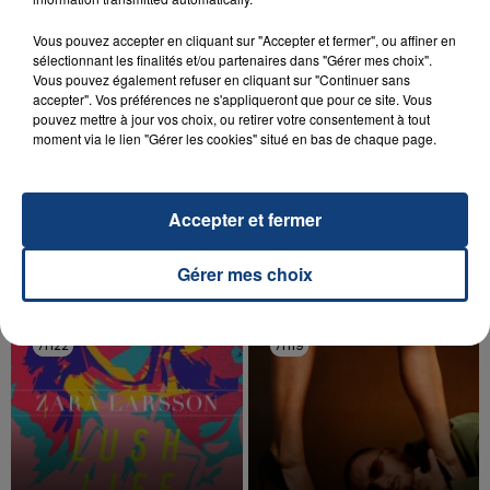
Vous pouvez accepter en cliquant sur "Accepter et fermer", ou affiner en
sélectionnant les finalités et/ou partenaires dans "Gérer mes choix".
Vous pouvez également refuser en cliquant sur "Continuer sans
accepter". Vos préférences ne s'appliqueront que pour ce site. Vous
pouvez mettre à jour vos choix, ou retirer votre consentement à tout
20 juillet 2026
moment via le lien "Gérer les cookies" situé en bas de chaque page.
UNE ADOLESCENTE DEVANT SE FAIRE
OPÉRER DE LA CHEVILLE RESSORT DE LA...
La famille a porté plainte contre la clinique qui a
Accepter et fermer
reconnu sa responsabilité et présenté ses
excuses.
TITRES DIFFUSÉS
Gérer mes choix
7h22
7h22
7h19
7h19