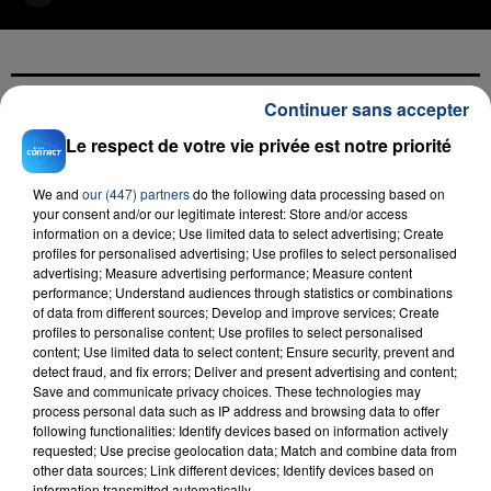
Continuer sans accepter
FIL D'ACTU
Le respect de votre vie privée est notre priorité
We and
our (447) partners
do the following data processing based on
your consent and/or our legitimate interest: Store and/or access
information on a device; Use limited data to select advertising; Create
profiles for personalised advertising; Use profiles to select personalised
advertising; Measure advertising performance; Measure content
performance; Understand audiences through statistics or combinations
of data from different sources; Develop and improve services; Create
profiles to personalise content; Use profiles to select personalised
23 juillet 2026
content; Use limited data to select content; Ensure security, prevent and
INCENDIE MORTEL À LENS : UNE FEMME ET
detect fraud, and fix errors; Deliver and present advertising and content;
Save and communicate privacy choices. These technologies may
SON BÉBÉ ENTRE LA VIE ET LA...
process personal data such as IP address and browsing data to offer
Un homme s'est immolé par le feu après avoir
following functionalities: Identify devices based on information actively
aspergé sa compagne et leur bébé de trois mois
requested; Use precise geolocation data; Match and combine data from
other data sources; Link different devices; Identify devices based on
d'un liquide inflammable.
information transmitted automatically.