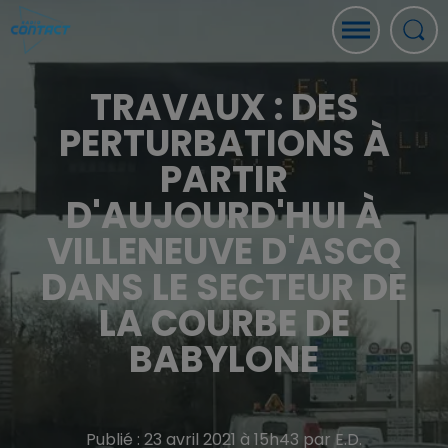
TRAVAUX : DES
PERTURBATIONS À
PARTIR
D'AUJOURD'HUI À
VILLENEUVE D'ASCQ
DANS LE SECTEUR DE
LA COURBE DE
BABYLONE
Publié : 23 avril 2021 à 15h43 par E.D.