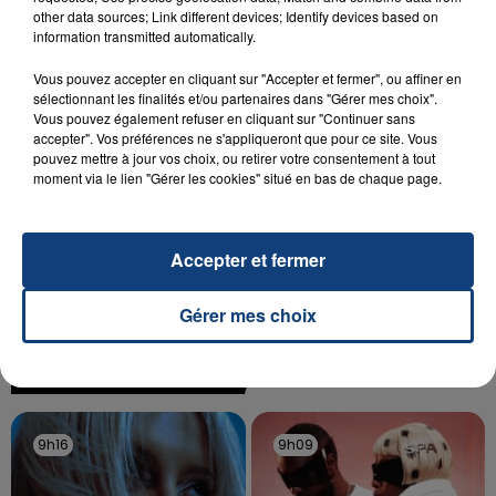
SON BÉBÉ ENTRE LA VIE ET LA...
other data sources; Link different devices; Identify devices based on
Un homme s'est immolé par le feu après avoir
information transmitted automatically.
aspergé sa compagne et leur bébé de trois mois
Vous pouvez accepter en cliquant sur "Accepter et fermer", ou affiner en
d'un liquide inflammable.
sélectionnant les finalités et/ou partenaires dans "Gérer mes choix".
Vous pouvez également refuser en cliquant sur "Continuer sans
accepter". Vos préférences ne s'appliqueront que pour ce site. Vous
pouvez mettre à jour vos choix, ou retirer votre consentement à tout
moment via le lien "Gérer les cookies" situé en bas de chaque page.
20 juillet 2026
UNE ADOLESCENTE DEVANT SE FAIRE
Accepter et fermer
OPÉRER DE LA CHEVILLE RESSORT DE LA...
La famille a porté plainte contre la clinique qui a
Gérer mes choix
reconnu sa responsabilité et présenté ses
excuses.
TITRES DIFFUSÉS
9h16
9h16
9h09
9h09