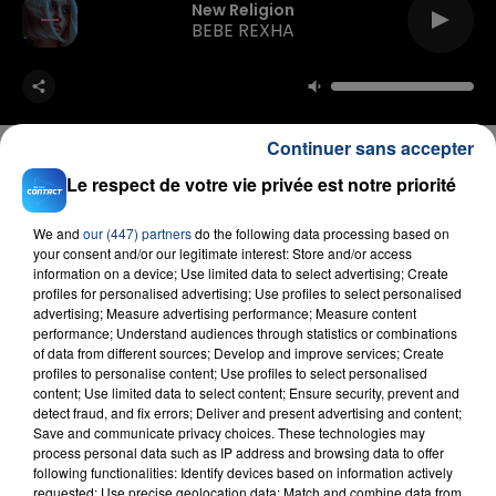
New Religion
BEBE REXHA
Continuer sans accepter
Le respect de votre vie privée est notre priorité
FIL D'ACTU
We and
our (447) partners
do the following data processing based on
your consent and/or our legitimate interest: Store and/or access
information on a device; Use limited data to select advertising; Create
profiles for personalised advertising; Use profiles to select personalised
advertising; Measure advertising performance; Measure content
performance; Understand audiences through statistics or combinations
of data from different sources; Develop and improve services; Create
profiles to personalise content; Use profiles to select personalised
content; Use limited data to select content; Ensure security, prevent and
detect fraud, and fix errors; Deliver and present advertising and content;
Save and communicate privacy choices. These technologies may
23 juillet 2026
process personal data such as IP address and browsing data to offer
INCENDIE MORTEL À LENS : UNE FEMME ET
following functionalities: Identify devices based on information actively
requested; Use precise geolocation data; Match and combine data from