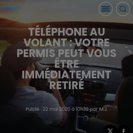
TÉLÉPHONE AU
VOLANT : VOTRE
PERMIS PEUT VOUS
ÊTRE
IMMÉDIATEMENT
RETIRÉ
Publié : 22 mai 2020 à 10h39 par M.J.