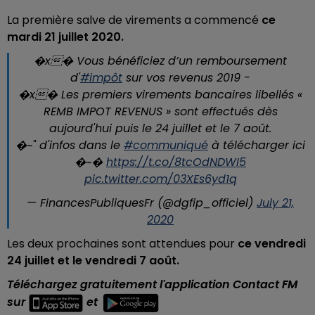
La première salve de virements a commencé
ce
mardi 21 juillet 2020.
�x� Vous bénéficiez d’un remboursement
d'
#impôt
sur vos revenus 2019 -
�x� Les premiers virements bancaires libellés «
REMB IMPOT REVENUS » sont effectués dès
aujourd'hui puis le 24 juillet et le 7 août.
�~" d'infos dans le
#communiqué
à télécharger ici
�~�️
https://t.co/8tcOdNDWI5
pic.twitter.com/03XEs6yd1q
— FinancesPubliquesFr (@dgfip_officiel)
July 21,
2020
Les deux prochaines sont attendues pour
ce vendredi
24 juillet et le vendredi 7 août.
Téléchargez gratuitement l'application Contact FM
sur
et