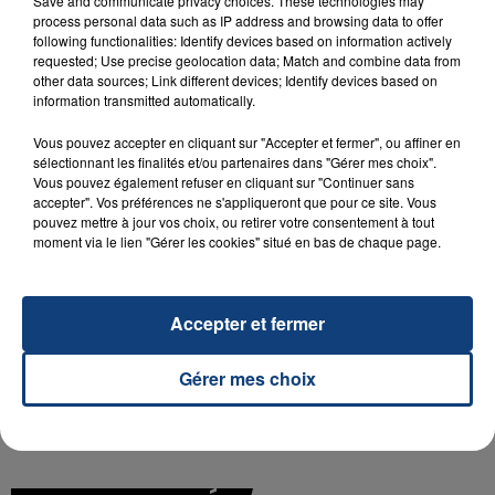
Save and communicate privacy choices. These technologies may
process personal data such as IP address and browsing data to offer
following functionalities: Identify devices based on information actively
requested; Use precise geolocation data; Match and combine data from
23 juillet 2026
other data sources; Link different devices; Identify devices based on
INCENDIE MORTEL À LENS : UNE FEMME ET
information transmitted automatically.
SON BÉBÉ ENTRE LA VIE ET LA...
Vous pouvez accepter en cliquant sur "Accepter et fermer", ou affiner en
Un homme s'est immolé par le feu après avoir
sélectionnant les finalités et/ou partenaires dans "Gérer mes choix".
aspergé sa compagne et leur bébé de trois mois
Vous pouvez également refuser en cliquant sur "Continuer sans
accepter". Vos préférences ne s'appliqueront que pour ce site. Vous
d'un liquide inflammable.
pouvez mettre à jour vos choix, ou retirer votre consentement à tout
moment via le lien "Gérer les cookies" situé en bas de chaque page.
Accepter et fermer
20 juillet 2026
UNE ADOLESCENTE DEVANT SE FAIRE
Gérer mes choix
OPÉRER DE LA CHEVILLE RESSORT DE LA...
La famille a porté plainte contre la clinique qui a
reconnu sa responsabilité et présenté ses
excuses.