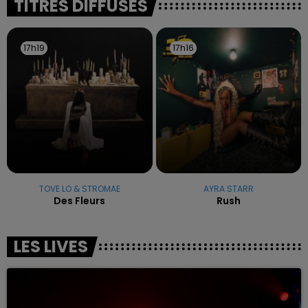
TITRES DIFFUSÉS
17h19
17h19
17h16
17h16
TOVE LO & STROMAE
AYRA STARR
Des Fleurs
Rush
LES LIVES