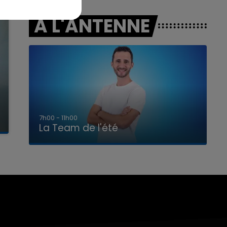
A L'ANTENNE
7h00 - 11h00
La Team de l'été