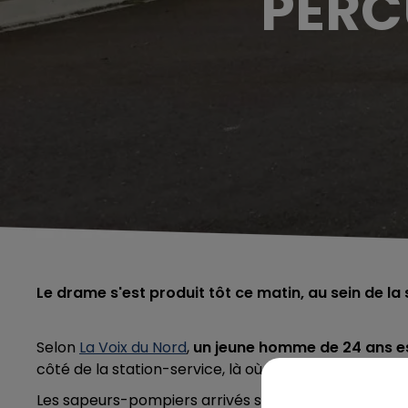
PERC
Le drame s'est produit tôt ce matin, au sein de la 
Selon
La Voix du Nord
,
un
jeune homme de 24 ans es
côté de la station-service, là où il n’y a pas de pom
Les sapeurs-pompiers arrivés sur place n’ont rien pu