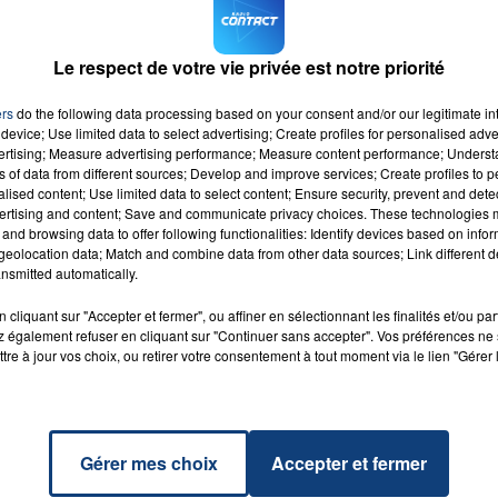
re les circonstances de ce drame.
La brigade accident de 
Le respect de votre vie privée est notre priorité
léments,
il s’agirait d’un accident.
ers
do the following data processing based on your consent and/or our legitimate int
M sur
et
device; Use limited data to select advertising; Create profiles for personalised adver
vertising; Measure advertising performance; Measure content performance; Unders
ns of data from different sources; Develop and improve services; Create profiles to 
alised content; Use limited data to select content; Ensure security, prevent and detect
ertising and content; Save and communicate privacy choices. These technologies
and browsing data to offer following functionalities: Identify devices based on infor
eolocation data; Match and combine data from other data sources; Link different de
nsmitted automatically.
ai
RADIO CONTACT
 FEAT.
 BOY
cliquant sur "Accepter et fermer", ou affiner en sélectionnant les finalités et/ou pa
 également refuser en cliquant sur "Continuer sans accepter". Vos préférences ne 
tre à jour vos choix, ou retirer votre consentement à tout moment via le lien "Gérer 
Gérer mes choix
Accepter et fermer