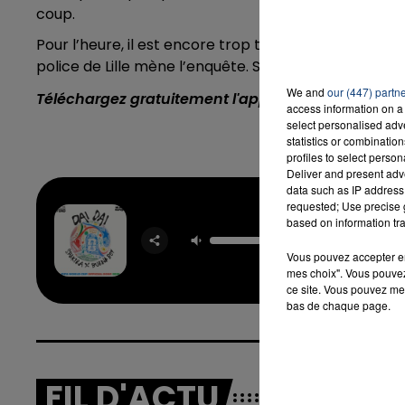
coup.
Pour l’heure, il est encore trop tôt pour comprend
police de Lille mène l’enquête.
Selon les premiers é
We and
our (447) partn
Téléchargez gratuitement l'application Contact F
access information on a 
select personalised ad
statistics or combinatio
profiles to select person
Deliver and present adv
data such as IP address 
requested; Use precise g
based on information tra
Dai D
SHAKIRA
BURNA
Vous pouvez accepter en 
mes choix". Vous pouvez
ce site. Vous pouvez met
bas de chaque page.
FIL D'ACTU