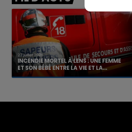
23 juillet 2026
INCENDIE MORTEL À LENS : UNE FEMME
ET SON BÉBÉ ENTRE LA VIE ET LA...
Un homme s'est immolé par le feu après avoir
aspergé sa compagne et leur bébé de trois
mois d'un liquide inflammable.