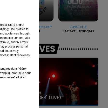
la
7h00 - 11h00
erest: Store and/or
LA TEAM DE L'ÉTÉ
SHAKIRA FEAT. BURNA BOY
JONAS BLUE
tising; Use profiles to
Dai Dai
Perfect Strangers
tand audiences through
personalise content; Use
 fraud, and fix errors;
LES LIVES
 may process personal
mation actively
vices; Identify devices
rtenaires dans "Gérer
s'appliqueront que pour
les cookies" situé en
31 janvier 2025
GIMS "SPIDER" (LIVE)