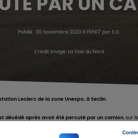
UTÉ PAR UN C
Publié : 30 novembre 2020 à 15h07 par E.D.
Crédit image:
La Voix du Nord
station Leclerc de la zone Unexpo, à Seclin.
t décédé après avoir été percuté par un camion
,
sur l
pes mais où les véhicules peuvent circuler.
Contin
 faire pour la victime qui serait décédée quasiment sur l