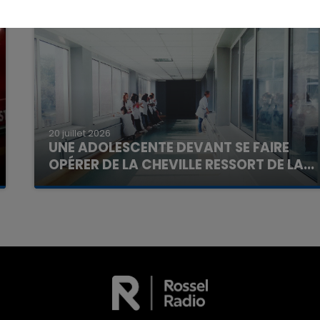
20 juillet 2026
UNE ADOLESCENTE DEVANT SE FAIRE
OPÉRER DE LA CHEVILLE RESSORT DE LA...
7h00 - 11h00
La Team de l'été
La famille a porté plainte contre la clinique qui a
reconnu sa responsabilité et présenté ses
excuses.