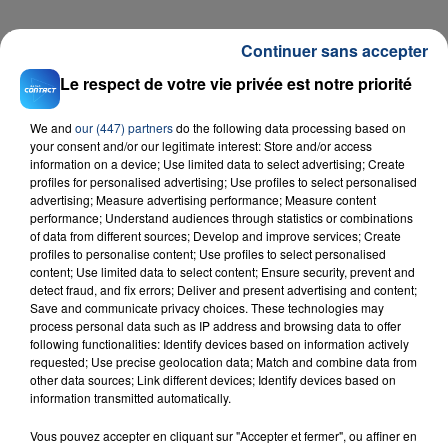
FIL D'ACTU
Continuer sans accepter
Le respect de votre vie privée est notre priorité
We and
our (447) partners
do the following data processing based on
your consent and/or our legitimate interest: Store and/or access
information on a device; Use limited data to select advertising; Create
profiles for personalised advertising; Use profiles to select personalised
advertising; Measure advertising performance; Measure content
performance; Understand audiences through statistics or combinations
of data from different sources; Develop and improve services; Create
23 juillet 2026
profiles to personalise content; Use profiles to select personalised
INCENDIE MORTEL À LENS : UNE FEMME ET
content; Use limited data to select content; Ensure security, prevent and
SON BÉBÉ ENTRE LA VIE ET LA...
detect fraud, and fix errors; Deliver and present advertising and content;
Un homme s'est immolé par le feu après avoir
Save and communicate privacy choices. These technologies may
process personal data such as IP address and browsing data to offer
aspergé sa compagne et leur bébé de trois mois
following functionalities: Identify devices based on information actively
d'un liquide inflammable.
requested; Use precise geolocation data; Match and combine data from
other data sources; Link different devices; Identify devices based on
information transmitted automatically.
Vous pouvez accepter en cliquant sur "Accepter et fermer", ou affiner en