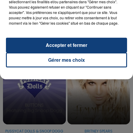
sélectionnant les finalités et/ou partenaires dans "Gérer mes choix".
Vous pouvez également refuser en cliquant sur "Continuer sans
20 juillet 2026
accepter". Vos préférences ne s'appliqueront que pour ce site. Vous
UNE ADOLESCENTE DEVANT SE FAIRE
pouvez mettre à jour vos choix, ou retirer votre consentement à tout
moment via le lien "Gérer les cookies" situé en bas de chaque page.
OPÉRER DE LA CHEVILLE RESSORT DE LA...
La famille a porté plainte contre la clinique qui a
reconnu sa responsabilité et présenté ses
Accepter et fermer
excuses.
TITRES DIFFUSÉS
Gérer mes choix
22h37
22h37
22h33
22h33
PUSSYCAT DOLLS & SNOOP DOGG
BRITNEY SPEARS