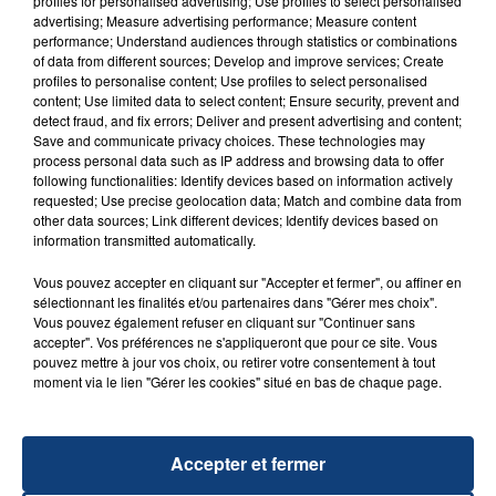
profiles for personalised advertising; Use profiles to select personalised
advertising; Measure advertising performance; Measure content
performance; Understand audiences through statistics or combinations
of data from different sources; Develop and improve services; Create
profiles to personalise content; Use profiles to select personalised
content; Use limited data to select content; Ensure security, prevent and
detect fraud, and fix errors; Deliver and present advertising and content;
20 juillet 2026
UNE ADOLESCENTE DEVANT SE FAIRE
Save and communicate privacy choices. These technologies may
process personal data such as IP address and browsing data to offer
OPÉRER DE LA CHEVILLE RESSORT DE LA...
following functionalities: Identify devices based on information actively
La famille a porté plainte contre la clinique qui a
requested; Use precise geolocation data; Match and combine data from
other data sources; Link different devices; Identify devices based on
reconnu sa responsabilité et présenté ses
information transmitted automatically.
excuses.
TITRES DIFFUSÉS
Vous pouvez accepter en cliquant sur "Accepter et fermer", ou affiner en
sélectionnant les finalités et/ou partenaires dans "Gérer mes choix".
Vous pouvez également refuser en cliquant sur "Continuer sans
22h52
22h52
22h48
22h48
accepter". Vos préférences ne s'appliqueront que pour ce site. Vous
pouvez mettre à jour vos choix, ou retirer votre consentement à tout
moment via le lien "Gérer les cookies" situé en bas de chaque page.
Accepter et fermer