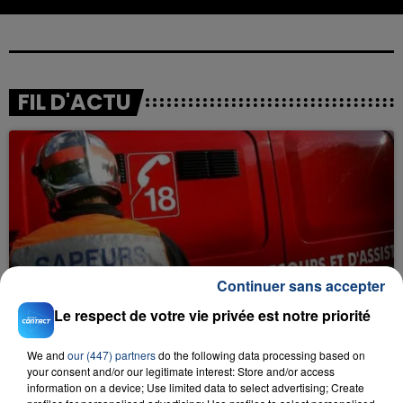
FIL D'ACTU
23 juillet 2026
Continuer sans accepter
INCENDIE MORTEL À LENS : UNE FEMME ET
SON BÉBÉ ENTRE LA VIE ET LA...
Le respect de votre vie privée est notre priorité
Un homme s'est immolé par le feu après avoir
We and
our (447) partners
do the following data processing based on
aspergé sa compagne et leur bébé de trois mois
your consent and/or our legitimate interest: Store and/or access
d'un liquide inflammable.
information on a device; Use limited data to select advertising; Create