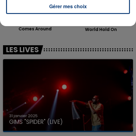
Gérer mes choix
JUSTIN TIMBERLAKE
BOB SINCLAR FEAT. STEVE
What Goes Around...
EDWARDS
Comes Around
World Hold On
LES LIVES
31 janvier 2025
GIMS "SPIDER" (LIVE)