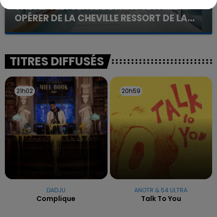
UNE ADOLESCENTE DEVANT SE FAIRE
OPÉRER DE LA CHEVILLE RESSORT DE LA...
La famille a porté plainte contre la clinique qui a
reconnu sa responsabilité et présenté ses
excuses.
TITRES DIFFUSÉS
21h02
21h02
20h59
20h59
DADJU
ANOTR & 54 ULTRA
Complique
Talk To You