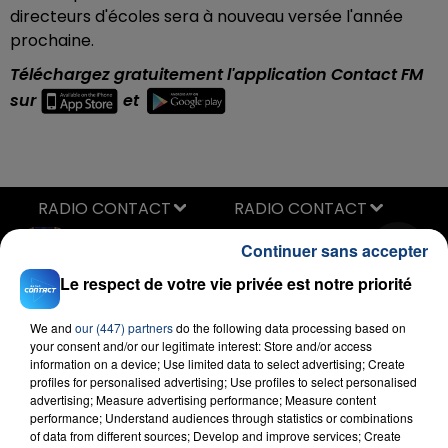
directeurs d'écoles sera à nouveau versée l'année
prochaine.
Téléchargez gratuitement l'application Contact FM
sur
et
RADIO CONTACT
Complique
Continuer sans accepter
DADJU
Le respect de votre vie privée est notre priorité
We and
our (447) partners
do the following data processing based on
your consent and/or our legitimate interest: Store and/or access
information on a device; Use limited data to select advertising; Create
profiles for personalised advertising; Use profiles to select personalised
advertising; Measure advertising performance; Measure content
performance; Understand audiences through statistics or combinations
of data from different sources; Develop and improve services; Create
FIL D'ACTU