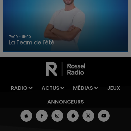
7h00 - 11h00
La Team de l'été
7h00 - 11h00
LA TEAM DE L'ÉTÉ
RADIO
ACTUS
MÉDIAS
JEUX
ANNONCEURS