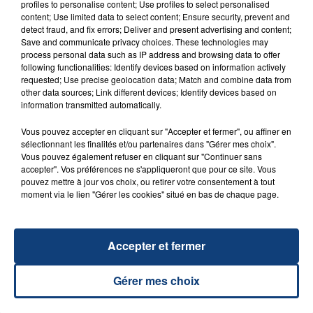
profiles to personalise content; Use profiles to select personalised
content; Use limited data to select content; Ensure security, prevent and
detect fraud, and fix errors; Deliver and present advertising and content;
Save and communicate privacy choices. These technologies may
process personal data such as IP address and browsing data to offer
following functionalities: Identify devices based on information actively
requested; Use precise geolocation data; Match and combine data from
other data sources; Link different devices; Identify devices based on
information transmitted automatically.
Vous pouvez accepter en cliquant sur "Accepter et fermer", ou affiner en
23 juillet 2026
sélectionnant les finalités et/ou partenaires dans "Gérer mes choix".
INCENDIE MORTEL À LENS : UNE FEMME ET
Vous pouvez également refuser en cliquant sur "Continuer sans
SON BÉBÉ ENTRE LA VIE ET LA...
accepter". Vos préférences ne s'appliqueront que pour ce site. Vous
Un homme s'est immolé par le feu après avoir
pouvez mettre à jour vos choix, ou retirer votre consentement à tout
moment via le lien "Gérer les cookies" situé en bas de chaque page.
aspergé sa compagne et leur bébé de trois mois
d'un liquide inflammable.
Accepter et fermer
Gérer mes choix
20 juillet 2026