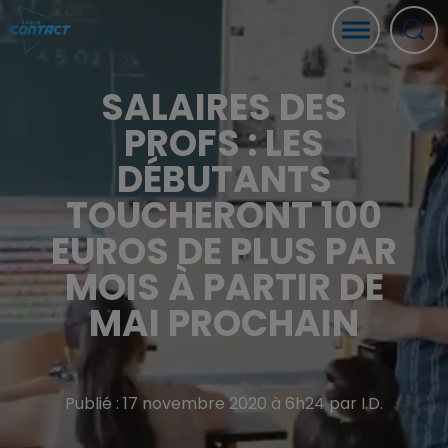
SALAIRES DES
PROFS : LES
DÉBUTANTS
TOUCHERONT 100
EUROS DE PLUS PAR
MOIS À PARTIR DE
MAI PROCHAIN
Publié : 17 novembre 2020 à 6h24 par I.D.