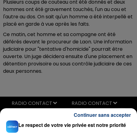
Plusieurs coups de couteau ont été donnés et deux
hommes ont été gravement touchés, l'un au cou et
l'autre au dos. On sait qu'un homme a été interpellé et
placé en garde à vue après les faits.
Ce matin, cet homme et sa compagne ont été
déférés devant le procureur de Laon. Une information
judiciaire pour "tentative d'homicide" pourrait être
ouverte. Un juge décidera ensuite d'une placement en
détention provisoire ou sous contrôle judiciaire de ces
deux personnes.
RADIO CONTACT
Mr Know It All
Continuer sans accepter
TEDDY SWIMS
Le respect de votre vie privée est notre priorité