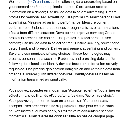
We and
our (447) partners
do the following data processing based on
your consent and/or our legitimate interest: Store and/or access
information on a device; Use limited data to select advertising; Create
profiles for personalised advertising; Use profiles to select personalised
advertising; Measure advertising performance; Measure content
performance; Understand audiences through statistics or combinations
of data from different sources; Develop and improve services; Create
FIL D'ACTU
profiles to personalise content; Use profiles to select personalised
content; Use limited data to select content; Ensure security, prevent and
detect fraud, and fix errors; Deliver and present advertising and content;
Save and communicate privacy choices. These technologies may
process personal data such as IP address and browsing data to offer
following functionalities: Identify devices based on information actively
requested; Use precise geolocation data; Match and combine data from
other data sources; Link different devices; Identify devices based on
information transmitted automatically.
Vous pouvez accepter en cliquant sur "Accepter et fermer", ou affiner en
23 juillet 2026
sélectionnant les finalités et/ou partenaires dans "Gérer mes choix".
INCENDIE MORTEL À LENS : UNE FEMME ET
Vous pouvez également refuser en cliquant sur "Continuer sans
SON BÉBÉ ENTRE LA VIE ET LA...
accepter". Vos préférences ne s'appliqueront que pour ce site. Vous
pouvez mettre à jour vos choix, ou retirer votre consentement à tout
Un homme s'est immolé par le feu après avoir
moment via le lien "Gérer les cookies" situé en bas de chaque page.
aspergé sa compagne et leur bébé de trois mois
d'un liquide inflammable.