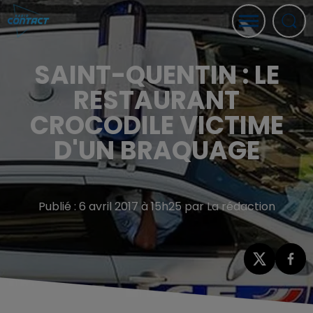
SAINT-QUENTIN : LE
RESTAURANT
CROCODILE VICTIME
D'UN BRAQUAGE
Publié : 6 avril 2017 à 15h25 par La rédaction