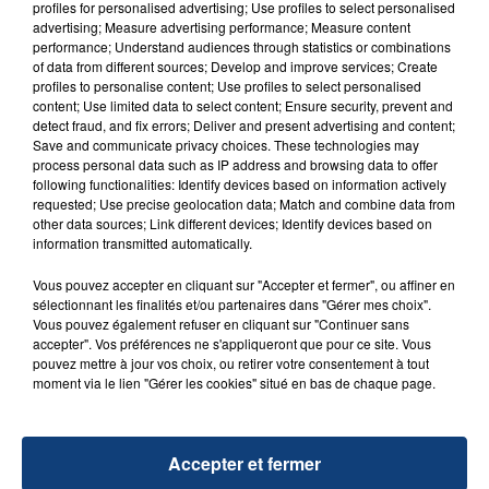
d'un liquide inflammable.
profiles for personalised advertising; Use profiles to select personalised
advertising; Measure advertising performance; Measure content
performance; Understand audiences through statistics or combinations
of data from different sources; Develop and improve services; Create
profiles to personalise content; Use profiles to select personalised
content; Use limited data to select content; Ensure security, prevent and
detect fraud, and fix errors; Deliver and present advertising and content;
Save and communicate privacy choices. These technologies may
20 juillet 2026
process personal data such as IP address and browsing data to offer
UNE ADOLESCENTE DEVANT SE FAIRE
following functionalities: Identify devices based on information actively
OPÉRER DE LA CHEVILLE RESSORT DE LA...
requested; Use precise geolocation data; Match and combine data from
other data sources; Link different devices; Identify devices based on
La famille a porté plainte contre la clinique qui a
information transmitted automatically.
reconnu sa responsabilité et présenté ses
excuses.
Vous pouvez accepter en cliquant sur "Accepter et fermer", ou affiner en
TITRES DIFFUSÉS
sélectionnant les finalités et/ou partenaires dans "Gérer mes choix".
Vous pouvez également refuser en cliquant sur "Continuer sans
accepter". Vos préférences ne s'appliqueront que pour ce site. Vous
pouvez mettre à jour vos choix, ou retirer votre consentement à tout
22h06
22h06
22h02
22h02
moment via le lien "Gérer les cookies" situé en bas de chaque page.
Accepter et fermer