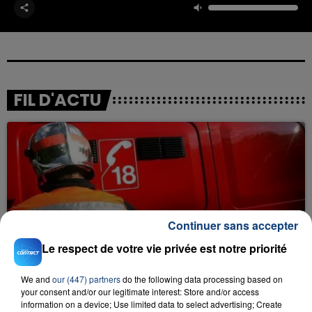
FIL D'ACTU
Continuer sans accepter
23 juillet 2026
INCENDIE MORTEL À LENS : UNE FEMME ET
Le respect de votre vie privée est notre priorité
SON BÉBÉ ENTRE LA VIE ET LA...
We and
our (447) partners
do the following data processing based on
Un homme s'est immolé par le feu après avoir
your consent and/or our legitimate interest: Store and/or access
aspergé sa compagne et leur bébé de trois mois
information on a device; Use limited data to select advertising; Create