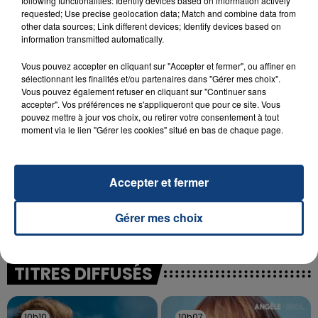
following functionalities: Identify devices based on information actively
23 juillet 2026
INCENDIE MORTEL À LENS : UNE FEMME ET
requested; Use precise geolocation data; Match and combine data from
other data sources; Link different devices; Identify devices based on
SON BÉBÉ ENTRE LA VIE ET LA...
information transmitted automatically.
Un homme s'est immolé par le feu après avoir
aspergé sa compagne et leur bébé de trois mois
Vous pouvez accepter en cliquant sur "Accepter et fermer", ou affiner en
sélectionnant les finalités et/ou partenaires dans "Gérer mes choix".
d'un liquide inflammable.
Vous pouvez également refuser en cliquant sur "Continuer sans
accepter". Vos préférences ne s'appliqueront que pour ce site. Vous
pouvez mettre à jour vos choix, ou retirer votre consentement à tout
moment via le lien "Gérer les cookies" situé en bas de chaque page.
20 juillet 2026
Accepter et fermer
UNE ADOLESCENTE DEVANT SE FAIRE
OPÉRER DE LA CHEVILLE RESSORT DE LA...
Gérer mes choix
La famille a porté plainte contre la clinique qui a
reconnu sa responsabilité et présenté ses
excuses.
TITRES DIFFUSÉS
10h10
10h10
10h07
10h07