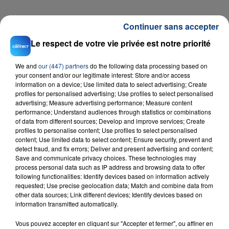
FIL D'ACTU
Continuer sans accepter
Le respect de votre vie privée est notre priorité
We and
our (447) partners
do the following data processing based on
your consent and/or our legitimate interest: Store and/or access
information on a device; Use limited data to select advertising; Create
profiles for personalised advertising; Use profiles to select personalised
advertising; Measure advertising performance; Measure content
performance; Understand audiences through statistics or combinations
of data from different sources; Develop and improve services; Create
23 juillet 2026
profiles to personalise content; Use profiles to select personalised
INCENDIE MORTEL À LENS : UNE FEMME ET
content; Use limited data to select content; Ensure security, prevent and
SON BÉBÉ ENTRE LA VIE ET LA...
detect fraud, and fix errors; Deliver and present advertising and content;
Un homme s'est immolé par le feu après avoir
Save and communicate privacy choices. These technologies may
process personal data such as IP address and browsing data to offer
aspergé sa compagne et leur bébé de trois mois
following functionalities: Identify devices based on information actively
d'un liquide inflammable.
requested; Use precise geolocation data; Match and combine data from
other data sources; Link different devices; Identify devices based on
information transmitted automatically.
Vous pouvez accepter en cliquant sur "Accepter et fermer", ou affiner en