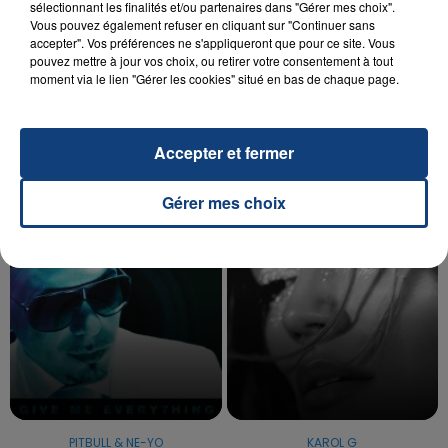
sélectionnant les finalités et/ou partenaires dans "Gérer mes choix".
Vous pouvez également refuser en cliquant sur "Continuer sans
accepter". Vos préférences ne s'appliqueront que pour ce site. Vous
20 juillet 2026
UNE ADOLESCENTE DEVANT SE FAIRE
pouvez mettre à jour vos choix, ou retirer votre consentement à tout
moment via le lien "Gérer les cookies" situé en bas de chaque page.
OPÉRER DE LA CHEVILLE RESSORT DE LA...
La famille a porté plainte contre la clinique qui a
reconnu sa responsabilité et présenté ses
Accepter et fermer
excuses.
TITRES DIFFUSÉS
Gérer mes choix
3h18
3h18
3h15
3h15
PITBULL & NE-YO
KAROL G