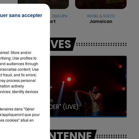
uer sans accepter
ELTON JOHN FEAT. DUA LIPA
HUGEL & SOLTO
Cold Heart
Jamaican
re
7h00 - 11h00
LA TEAM DE L'ÉTÉ
LES LIVES
erest: Store and/or
tising; Use profiles to
tand audiences through
personalise content; Use
 fraud, and fix errors;
 may process personal
mation actively
vices; Identify devices
31 janvier 2025
GIMS "SPIDER" (LIVE)
rtenaires dans "Gérer
s'appliqueront que pour
les cookies" situé en
A L'ANTENNE