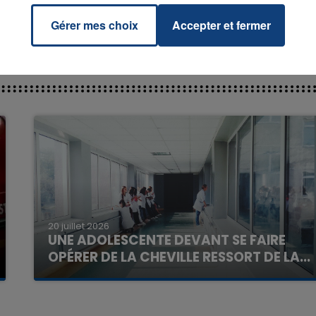
Gérer mes choix
Accepter et fermer
7h00 - 11h00
La Team de l'été
20 juillet 2026
UNE ADOLESCENTE DEVANT SE FAIRE
OPÉRER DE LA CHEVILLE RESSORT DE LA...
La famille a porté plainte contre la clinique qui a
reconnu sa responsabilité et présenté ses
excuses.