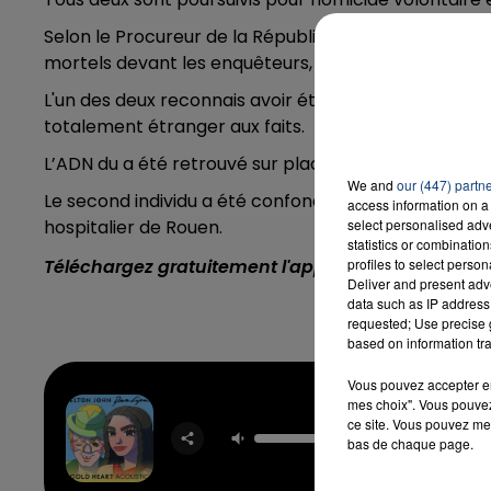
Selon le Procureur de la République, les deux homme
mortels devant les enquêteurs, mais avec des versio
L'un des deux reconnais avoir été présent sur les li
totalement étranger aux faits.
L’ADN du a été retrouvé sur place, sur un masque re
We and
our (447) partn
Le second individu a été confondu par une blessure q
access information on a 
hospitalier de Rouen.
select personalised ad
statistics or combinatio
Téléchargez gratuitement l'application Contact F
profiles to select person
Deliver and present adv
data such as IP address 
requested; Use precise g
based on information tra
Vous pouvez accepter en 
mes choix". Vous pouvez
Cold H
ce site. Vous pouvez met
ELTON 
bas de chaque page.
FEAT. DU