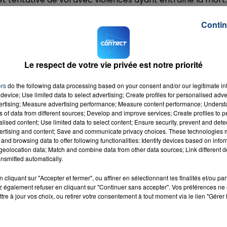
s auraient nié leur implication dans les coups de couteau
Contin
ns qui divergent.
eux avec l'autre individu, mais ce second homme affirme êt
Le respect de votre vie privée est notre priorité
trouvé sous le camion de la victime.
ers
do the following data processing based on your consent and/or our legitimate int
u’il a faite soigner quelques heures plus tard au centre
device; Use limited data to select advertising; Create profiles for personalised adver
vertising; Measure advertising performance; Measure content performance; Unders
ns of data from different sources; Develop and improve services; Create profiles to 
M sur
et
alised content; Use limited data to select content; Ensure security, prevent and detect
ertising and content; Save and communicate privacy choices. These technologies
and browsing data to offer following functionalities: Identify devices based on infor
eolocation data; Match and combine data from other data sources; Link different de
nsmitted automatically.
cliquant sur "Accepter et fermer", ou affiner en sélectionnant les finalités et/ou pa
 également refuser en cliquant sur "Continuer sans accepter". Vos préférences ne 
eart
tre à jour vos choix, ou retirer votre consentement à tout moment via le lien "Gérer 
RADIO CONTACT
JOHN
A LIPA