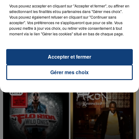
Vous pouvez accepter en cliquant sur "Accepter et fermer", ou affiner en
sélectionnant les finalités et/ou partenaires dans "Gérer mes choix".
Vous pouvez également refuser en cliquant sur "Continuer sans
accepter". Vos préférences ne s'appliqueront que pour ce site. Vous
pouvez mettre à jour vos choix, ou retirer votre consentement à tout
20 juillet 2026
moment via le lien "Gérer les cookies" situé en bas de chaque page.
UNE ADOLESCENTE DEVANT SE FAIRE
OPÉRER DE LA CHEVILLE RESSORT DE LA...
La famille a porté plainte contre la clinique qui a
Accepter et fermer
reconnu sa responsabilité et présenté ses
excuses.
TITRES DIFFUSÉS
Gérer mes choix
22h22
22h22
22h19
22h19