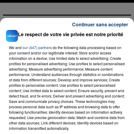
Continuer sans accepter
FIL D'ACTU
Le respect de votre vie privée est notre priorité
We and
our (447) partners
do the following data processing based on
your consent and/or our legitimate interest: Store and/or access
information on a device; Use limited data to select advertising; Create
profiles for personalised advertising; Use profiles to select personalised
advertising; Measure advertising performance; Measure content
performance; Understand audiences through statistics or combinations
of data from different sources; Develop and improve services; Create
profiles to personalise content; Use profiles to select personalised
23 juillet 2026
content; Use limited data to select content; Ensure security, prevent and
INCENDIE MORTEL À LENS : UNE FEMME ET
detect fraud, and fix errors; Deliver and present advertising and content;
Save and communicate privacy choices. These technologies may
SON BÉBÉ ENTRE LA VIE ET LA...
process personal data such as IP address and browsing data to offer
Un homme s'est immolé par le feu après avoir
following functionalities: Identify devices based on information actively
aspergé sa compagne et leur bébé de trois mois
requested; Use precise geolocation data; Match and combine data from
other data sources; Link different devices; Identify devices based on
d'un liquide inflammable.
information transmitted automatically.