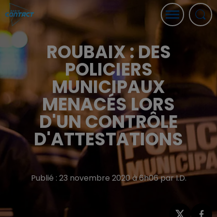
ROUBAIX : DES
POLICIERS
MUNICIPAUX
MENACÉS LORS
D'UN CONTRÔLE
D'ATTESTATIONS
Publié : 23 novembre 2020 à 6h06 par I.D.