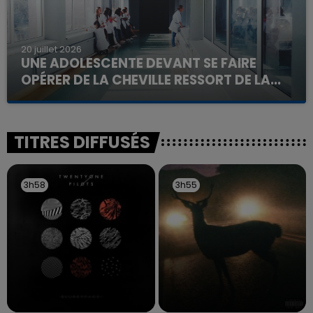
20 juillet 2026
UNE ADOLESCENTE DEVANT SE FAIRE
OPÉRER DE LA CHEVILLE RESSORT DE LA...
La famille a porté plainte contre la clinique qui a
reconnu sa responsabilité et présenté ses
excuses.
TITRES DIFFUSÉS
3h58
3h58
3h55
3h55