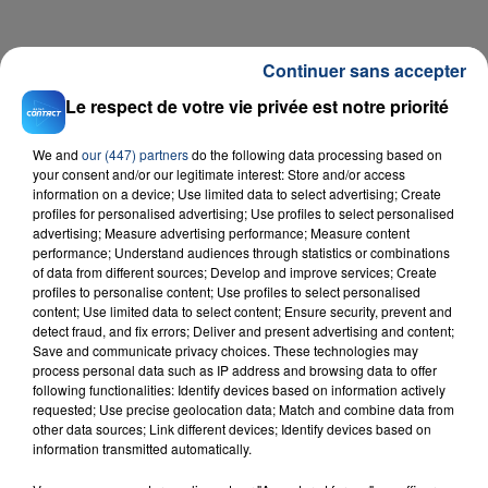
Continuer sans accepter
Le respect de votre vie privée est notre priorité
We and
our (447) partners
do the following data processing based on
Téléchargez gratuitement l'application Contact FM
your consent and/or our legitimate interest: Store and/or access
sur
et
information on a device; Use limited data to select advertising; Create
profiles for personalised advertising; Use profiles to select personalised
advertising; Measure advertising performance; Measure content
performance; Understand audiences through statistics or combinations
of data from different sources; Develop and improve services; Create
profiles to personalise content; Use profiles to select personalised
RADIO CONTACT
content; Use limited data to select content; Ensure security, prevent and
detect fraud, and fix errors; Deliver and present advertising and content;
Stressed Out
Save and communicate privacy choices. These technologies may
TWENTY ONE PILOTS
process personal data such as IP address and browsing data to offer
following functionalities: Identify devices based on information actively
requested; Use precise geolocation data; Match and combine data from
other data sources; Link different devices; Identify devices based on
information transmitted automatically.