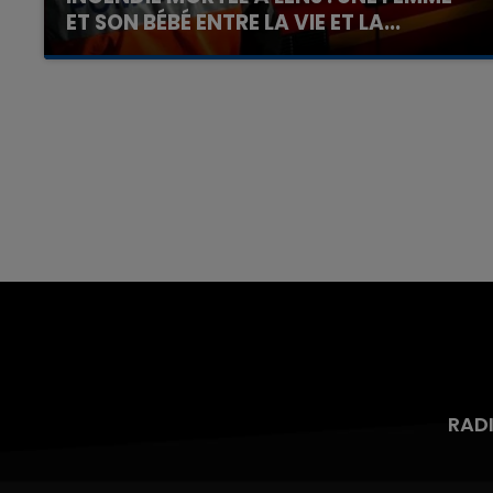
ET SON BÉBÉ ENTRE LA VIE ET LA...
Un homme s'est immolé par le feu après avoir
aspergé sa compagne et leur bébé de trois
mois d'un liquide inflammable.
RAD