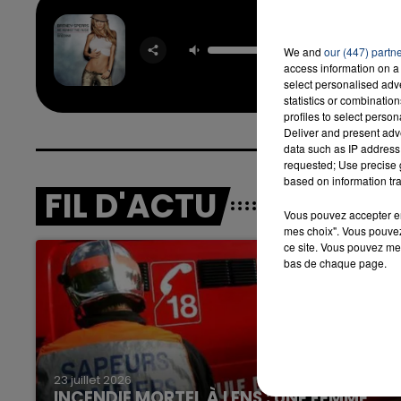
Me Again
Mus
We and
our (447) partn
BRIT
SPEAR
access information on a 
MADO
select personalised ad
statistics or combinatio
profiles to select person
Deliver and present adv
data such as IP address 
requested; Use precise g
based on information tra
FIL D'ACTU
Vous pouvez accepter en 
mes choix". Vous pouvez
ce site. Vous pouvez met
bas de chaque page.
23 juillet 2026
INCENDIE MORTEL À LENS : UNE FEMME