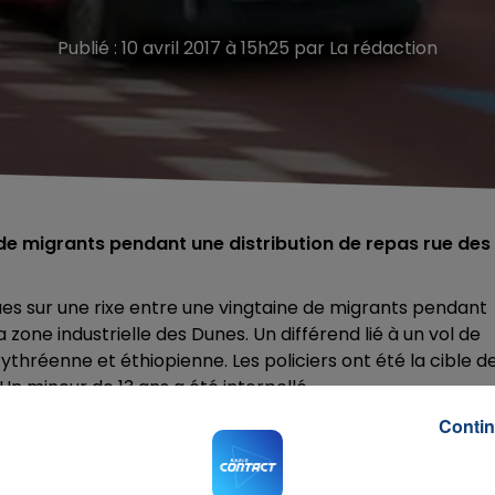
Publié : 10 avril 2017 à 15h25 par La rédaction
 de migrants pendant une distribution de repas rue des
nues sur une rixe entre une vingtaine de migrants pendant
 zone industrielle des Dunes. Un différend lié à un vol de
hréenne et éthiopienne. Les policiers ont été la cible d
 Un mineur de 13 ans a été interpellé.
Contin