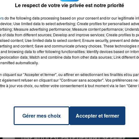
Le respect de votre vie privée est notre priorité
st The
ic
RADIO CONTACT
ers
NEY
do the following data processing based on your consent and/or our legitimate int
S &
device; Use limited data to select advertising; Create profiles for personalised adver
NNA
vertising; Measure advertising performance; Measure content performance; Unders
ns of data from different sources; Develop and improve services; Create profiles to 
alised content; Use limited data to select content; Ensure security, prevent and detect
ertising and content; Save and communicate privacy choices. These technologies
and browsing data to offer following functionalities: Identify devices based on infor
eolocation data; Match and combine data from other data sources; Link different de
nsmitted automatically.
cliquant sur "Accepter et fermer", ou affiner en sélectionnant les finalités et/ou pa
 également refuser en cliquant sur "Continuer sans accepter". Vos préférences ne 
tre à jour vos choix, ou retirer votre consentement à tout moment via le lien "Gérer 
Gérer mes choix
Accepter et fermer
20 juillet 2026
UNE ADOLESCENTE DEVANT SE FAIRE