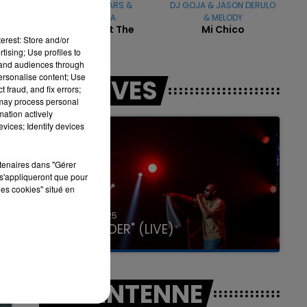
BRITNEY SPEARS &
DJ GOJA & JASON DERULO
MADONNA
& MELODY
Me Against The
Mi Chico
erest: Store and/or
Music
tising; Use profiles to
tand audiences through
7h00 - 11h00
personalise content; Use
LES LIVES
LA TEAM DE L'ÉTÉ
 fraud, and fix errors;
 may process personal
mation actively
vices; Identify devices
rtenaires dans "Gérer
s'appliqueront que pour
les cookies" situé en
31 janvier 2025
GIMS "SPIDER" (LIVE)
A L'ANTENNE