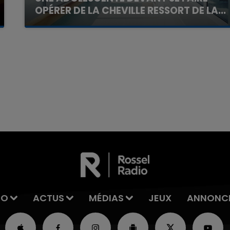
OPÉRER DE LA CHEVILLE RESSORT DE LA...
La famille a porté plainte contre la clinique qui a
reconnu sa responsabilité et présenté ses
excuses.
7h00 - 11h00
La Team de l'été
IO
ACTUS
MÉDIAS
JEUX
ANNONC