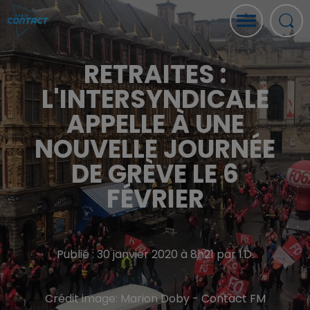
RETRAITES :
L'INTERSYNDICALE
APPELLE À UNE
NOUVELLE JOURNÉE
DE GRÈVE LE 6
FÉVRIER
Publié : 30 janvier 2020 à 8h21 par I.D.
Crédit image:
Marion Doby - Contact FM