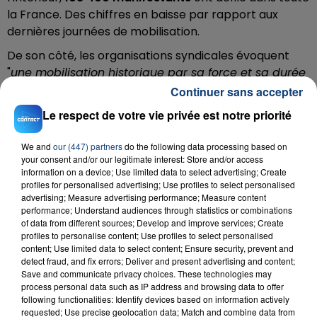
la France. Des chiffres en baisse par rapport aux
dernières journées de mobilisation.
De son côté, les organisations syndicales évoquent
"
une mobilisation historique par sa force et sa durée
et le soutien sans faille de l’opinion publique.
"
Continuer sans accepter
Téléchargez gratuitement l'application Contact FM
Le respect de votre vie privée est notre priorité
sur
et
We and
our (447) partners
do the following data processing based on
your consent and/or our legitimate interest: Store and/or access
information on a device; Use limited data to select advertising; Create
profiles for personalised advertising; Use profiles to select personalised
advertising; Measure advertising performance; Measure content
RADIO CONTACT
performance; Understand audiences through statistics or combinations
of data from different sources; Develop and improve services; Create
Reanyme
profiles to personalise content; Use profiles to select personalised
TAYC & ANYME
content; Use limited data to select content; Ensure security, prevent and
detect fraud, and fix errors; Deliver and present advertising and content;
Save and communicate privacy choices. These technologies may
process personal data such as IP address and browsing data to offer
following functionalities: Identify devices based on information actively
requested; Use precise geolocation data; Match and combine data from