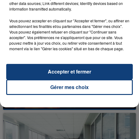
other data sources; Link different devices; Identify devices based on
information transmitted automatically.
Vous pouvez accepter en cliquant sur "Accepter et fermer", ou affiner en
FIL D'ACTU
sélectionnant les finalités et/ou partenaires dans "Gérer mes choix".
Vous pouvez également refuser en cliquant sur "Continuer sans
accepter". Vos préférences ne s'appliqueront que pour ce site. Vous
pouvez mettre à jour vos choix, ou retirer votre consentement à tout
moment via le lien "Gérer les cookies" situé en bas de chaque page.
Accepter et fermer
23 juillet 2026
Gérer mes choix
INCENDIE MORTEL À LENS : UNE FEMME ET
SON BÉBÉ ENTRE LA VIE ET LA...
Un homme s'est immolé par le feu après avoir
aspergé sa compagne et leur bébé de trois mois
d'un liquide inflammable.