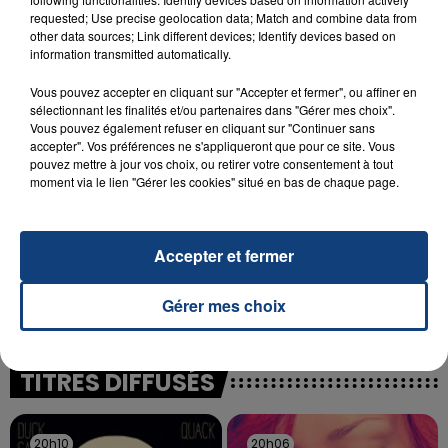
INCENDIE MORTEL À LENS : UNE FEMME ET
requested; Use precise geolocation data; Match and combine data from
other data sources; Link different devices; Identify devices based on
SON BÉBÉ ENTRE LA VIE ET LA...
information transmitted automatically.
Un homme s'est immolé par le feu après avoir
aspergé sa compagne et leur bébé de trois mois
Vous pouvez accepter en cliquant sur "Accepter et fermer", ou affiner en
sélectionnant les finalités et/ou partenaires dans "Gérer mes choix".
d'un liquide inflammable.
Vous pouvez également refuser en cliquant sur "Continuer sans
accepter". Vos préférences ne s'appliqueront que pour ce site. Vous
pouvez mettre à jour vos choix, ou retirer votre consentement à tout
moment via le lien "Gérer les cookies" situé en bas de chaque page.
20 juillet 2026
Accepter et fermer
UNE ADOLESCENTE DEVANT SE FAIRE
OPÉRER DE LA CHEVILLE RESSORT DE LA...
Gérer mes choix
La famille a porté plainte contre la clinique qui a
reconnu sa responsabilité et présenté ses
excuses.
TITRES DIFFUSÉS
20h10
20h10
20h06
20h06