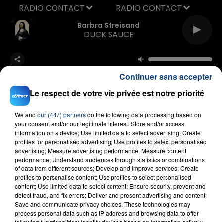
RADIO CONTACT
Barbra Streisand
DUCK SAUCE
Continuer sans accepter
Le respect de votre vie privée est notre priorité
We and
our (447) partners
do the following data processing based on
FIL D'ACTU
your consent and/or our legitimate interest: Store and/or access
information on a device; Use limited data to select advertising; Create
profiles for personalised advertising; Use profiles to select personalised
advertising; Measure advertising performance; Measure content
performance; Understand audiences through statistics or combinations
of data from different sources; Develop and improve services; Create
profiles to personalise content; Use profiles to select personalised
content; Use limited data to select content; Ensure security, prevent and
detect fraud, and fix errors; Deliver and present advertising and content;
Save and communicate privacy choices. These technologies may
process personal data such as IP address and browsing data to offer
23 juillet 2026
following functionalities: Identify devices based on information actively