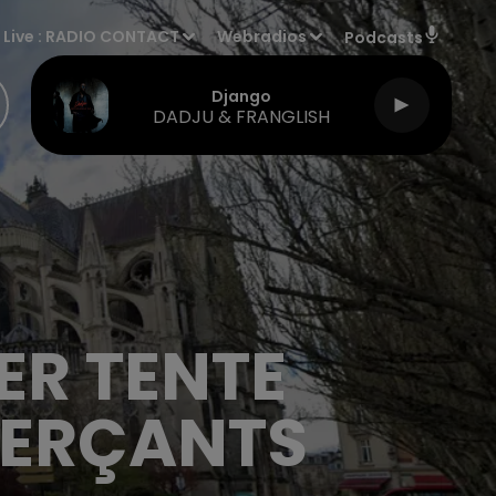
Live :
RADIO CONTACT
Webradios
Podcasts
Django
DADJU & FRANGLISH
IER TENTE
MERÇANTS