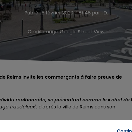
Publié : 6 février 2020 à 8h48 par I.D.
Crédit image:
Google Street View
 de Reims invite les commerçants à faire preuve de
dividu malhonnête, se présentant comme le « chef de 
chage frauduleux
", d'après la ville de Reims dans son
néficier d’un encart publicitaire
dans le magazine d
ser sur leur véhicule − afin de soi-disant jouir d’une
Contin