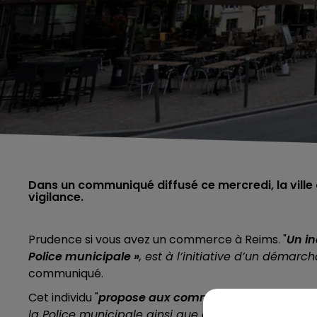
Dans un communiqué diffusé ce mercredi, la ville
vigilance.
Prudence si vous avez un commerce à Reims. "
Un in
Police municipale »
, est à l’initiative d’un démar
communiqué.
Cet individu "
propose aux commerçants rémois de bé
la Police municipale ainsi que d’un macaron à appo