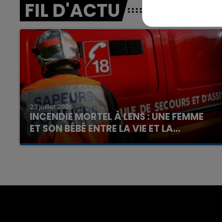
FIL D'ACTU
23 juillet 2026
INCENDIE MORTEL À LENS : UNE FEMME
ET SON BÉBÉ ENTRE LA VIE ET LA...
Un homme s'est immolé par le feu après avoir
aspergé sa compagne et leur bébé de trois
mois d'un liquide inflammable.