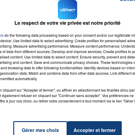
elles infractions−
en échange d’un versement de 2000
Le respect de votre vie privée est notre priorité
ux commerçants rémois, victimes ou démarchés par cette
onale.
ers
do the following data processing based on your consent and/or our legitimate int
device; Use limited data to select advertising; Create profiles for personalised adver
M sur
et
vertising; Measure advertising performance; Measure content performance; Unders
ns of data from different sources; Develop and improve services; Create profiles to 
alised content; Use limited data to select content; Ensure security, prevent and detect
ertising and content; Save and communicate privacy choices. These technologies
and browsing data to offer following functionalities: Identify devices based on infor
eolocation data; Match and combine data from other data sources; Link different de
nsmitted automatically.
go
RADIO CONTACT
U &
cliquant sur "Accepter et fermer", ou affiner en sélectionnant les finalités et/ou pa
LISH
 également refuser en cliquant sur "Continuer sans accepter". Vos préférences ne 
tre à jour vos choix, ou retirer votre consentement à tout moment via le lien "Gérer 
Gérer mes choix
Accepter et fermer