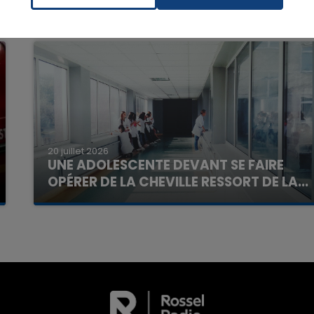
7h00 - 11h00
La Team de l'été
20 juillet 2026
UNE ADOLESCENTE DEVANT SE FAIRE
OPÉRER DE LA CHEVILLE RESSORT DE LA...
La famille a porté plainte contre la clinique qui a
reconnu sa responsabilité et présenté ses
excuses.