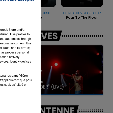
DADJU & FRANGLISH
OFENBACH & STARSAILOR
Django
Four To The Floor
7h00 - 11h00
LA TEAM DE L'ÉTÉ
erest: Store and/or
LES LIVES
tising; Use profiles to
tand audiences through
personalise content; Use
 fraud, and fix errors;
 may process personal
mation actively
vices; Identify devices
rtenaires dans "Gérer
s'appliqueront que pour
31 janvier 2025
les cookies" situé en
GIMS "SPIDER" (LIVE)
A L'ANTENNE