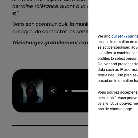
certaine tolérance quant à la commission d’éventu
€
.
"
Dans son communiqué, la municipalité conseille a
arnaque, de contacter les services de la Police Nati
We and
our (447) partn
access information on a 
Téléchargez gratuitement l'application Contact F
select personalised ad
statistics or combinatio
profiles to select person
Deliver and present adv
data such as IP address 
requested; Use precise g
based on information tra
Djan
DADJ
Vous pouvez accepter en 
FRANG
mes choix". Vous pouvez
ce site. Vous pouvez met
bas de chaque page.