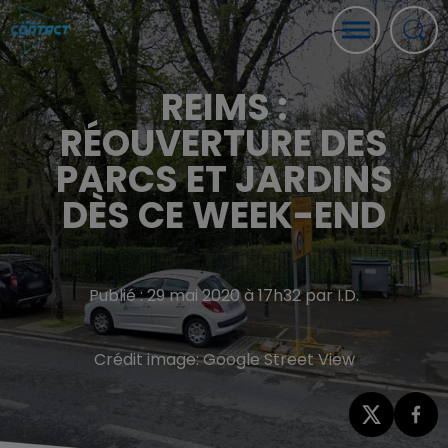
REIMS :
RÉOUVERTURE DES
PARCS ET JARDINS
DÈS CE WEEK-END
Publié : 29 mai 2020 à 17h32 par I.D.
Crédit image:
Google Street View