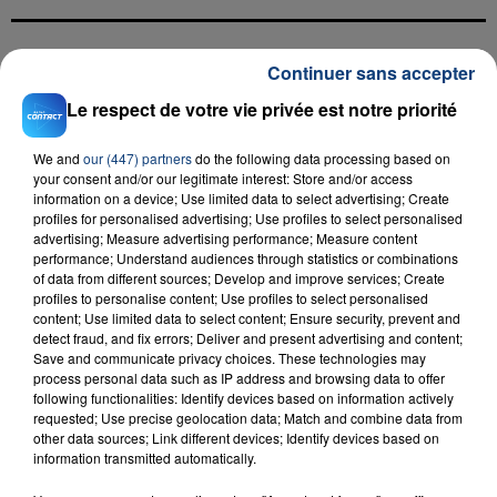
Continuer sans accepter
FIL D'ACTU
Le respect de votre vie privée est notre priorité
We and
our (447) partners
do the following data processing based on
your consent and/or our legitimate interest: Store and/or access
information on a device; Use limited data to select advertising; Create
profiles for personalised advertising; Use profiles to select personalised
advertising; Measure advertising performance; Measure content
performance; Understand audiences through statistics or combinations
of data from different sources; Develop and improve services; Create
23 juillet 2026
profiles to personalise content; Use profiles to select personalised
INCENDIE MORTEL À LENS : UNE FEMME ET
content; Use limited data to select content; Ensure security, prevent and
detect fraud, and fix errors; Deliver and present advertising and content;
SON BÉBÉ ENTRE LA VIE ET LA...
Save and communicate privacy choices. These technologies may
Un homme s'est immolé par le feu après avoir
process personal data such as IP address and browsing data to offer
following functionalities: Identify devices based on information actively
aspergé sa compagne et leur bébé de trois mois
requested; Use precise geolocation data; Match and combine data from
d'un liquide inflammable.
other data sources; Link different devices; Identify devices based on
information transmitted automatically.