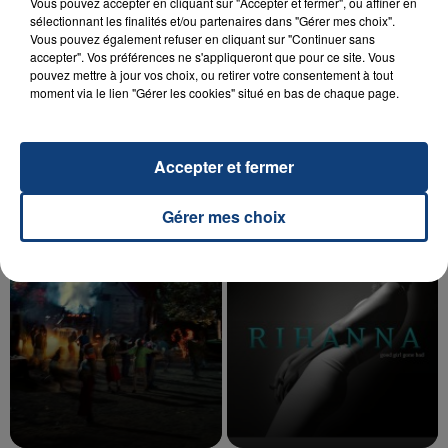
Vous pouvez accepter en cliquant sur "Accepter et fermer", ou affiner en
sélectionnant les finalités et/ou partenaires dans "Gérer mes choix".
Vous pouvez également refuser en cliquant sur "Continuer sans
accepter". Vos préférences ne s'appliqueront que pour ce site. Vous
20 juillet 2026
pouvez mettre à jour vos choix, ou retirer votre consentement à tout
UNE ADOLESCENTE DEVANT SE FAIRE
moment via le lien "Gérer les cookies" situé en bas de chaque page.
OPÉRER DE LA CHEVILLE RESSORT DE LA...
La famille a porté plainte contre la clinique qui a
reconnu sa responsabilité et présenté ses
Accepter et fermer
excuses.
TITRES DIFFUSÉS
Gérer mes choix
18h40
18h40
18h34
18h34