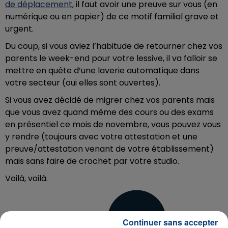
de déplacement
, il faut avoir une preuve sur vous (en
numérique ou en papier) de ce motif familial grave et
urgent.
Du coup, si vous aviez l’habitude de retourner chez vos
parents le week-end pour votre lessive, il va falloir se
mettre en quête d’une laverie automatique dans
votre secteur (oui elles sont ouvertes).
Si vous avez décidé de migrer chez vos parents mais
que vous avez quand même des cours ou des exams
en présentiel ce mois de novembre, vous pouvez vous
y rendre (toujours avec votre attestation et une
preuve/attestation venant de votre établissement)
mais sans faire de crochet par votre studio.
Voilà, voilà.
Plus d'infos sur
Vozer.fr
Continuer sans accepter