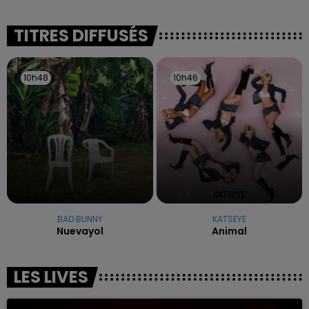
reconnu sa responsabilité et présenté ses
excuses.
TITRES DIFFUSÉS
10h48
10h48
10h46
10h46
BAD BUNNY
KATSEYE
Nuevayol
Animal
LES LIVES