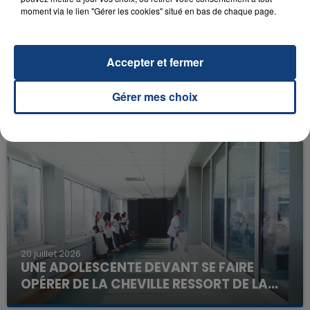
moment via le lien "Gérer les cookies" situé en bas de chaque page.
Accepter et fermer
23 juillet 2026
INCENDIE MORTEL À LENS : UNE FEMME ET
Gérer mes choix
SON BÉBÉ ENTRE LA VIE ET LA...
Un homme s'est immolé par le feu après avoir
aspergé sa compagne et leur bébé de trois mois
d'un liquide inflammable.
20 juillet 2026
UNE ADOLESCENTE DEVANT SE FAIRE
OPÉRER DE LA CHEVILLE RESSORT DE LA...
La famille a porté plainte contre la clinique qui a