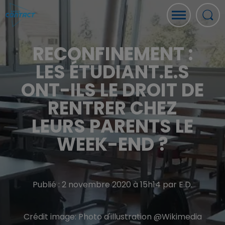
RECONFINEMENT :
LES ÉTUDIANT.E.S
ONT-ILS LE DROIT DE
RENTRER CHEZ
LEURS PARENTS LE
WEEK-END ?
Publié : 2 novembre 2020 à 15h14 par E.D.
Crédit image:
Photo d'illustration @Wikimedia