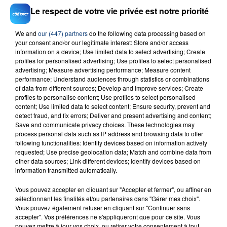
Le respect de votre vie privée est notre priorité
We and
our (447) partners
do the following data processing based on
your consent and/or our legitimate interest: Store and/or access
information on a device; Use limited data to select advertising; Create
profiles for personalised advertising; Use profiles to select personalised
RADIO CONTACT
advertising; Measure advertising performance; Measure content
performance; Understand audiences through statistics or combinations
Nuevayol
of data from different sources; Develop and improve services; Create
BAD BUNNY
profiles to personalise content; Use profiles to select personalised
content; Use limited data to select content; Ensure security, prevent and
detect fraud, and fix errors; Deliver and present advertising and content;
Save and communicate privacy choices. These technologies may
process personal data such as IP address and browsing data to offer
following functionalities: Identify devices based on information actively
requested; Use precise geolocation data; Match and combine data from
other data sources; Link different devices; Identify devices based on
information transmitted automatically.
FIL D'ACTU
Vous pouvez accepter en cliquant sur "Accepter et fermer", ou affiner en
sélectionnant les finalités et/ou partenaires dans "Gérer mes choix".
Vous pouvez également refuser en cliquant sur "Continuer sans
accepter". Vos préférences ne s'appliqueront que pour ce site. Vous
pouvez mettre à jour vos choix, ou retirer votre consentement à tout