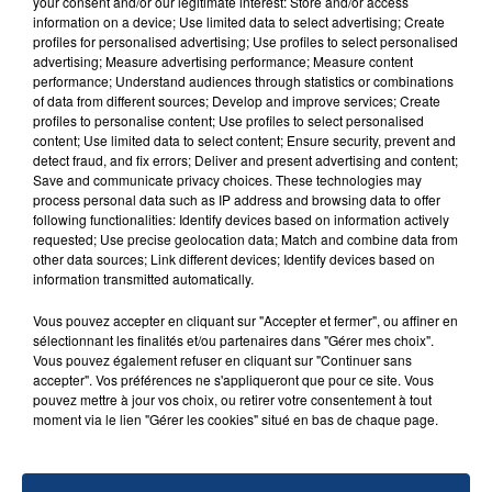
your consent and/or our legitimate interest: Store and/or access
Un homme s'est immolé par le feu après avoir
information on a device; Use limited data to select advertising; Create
profiles for personalised advertising; Use profiles to select personalised
aspergé sa compagne et leur bébé de trois mois
advertising; Measure advertising performance; Measure content
d'un liquide inflammable.
performance; Understand audiences through statistics or combinations
of data from different sources; Develop and improve services; Create
profiles to personalise content; Use profiles to select personalised
content; Use limited data to select content; Ensure security, prevent and
detect fraud, and fix errors; Deliver and present advertising and content;
Save and communicate privacy choices. These technologies may
process personal data such as IP address and browsing data to offer
following functionalities: Identify devices based on information actively
20 juillet 2026
UNE ADOLESCENTE DEVANT SE FAIRE
requested; Use precise geolocation data; Match and combine data from
other data sources; Link different devices; Identify devices based on
OPÉRER DE LA CHEVILLE RESSORT DE LA...
information transmitted automatically.
La famille a porté plainte contre la clinique qui a
Vous pouvez accepter en cliquant sur "Accepter et fermer", ou affiner en
reconnu sa responsabilité et présenté ses
sélectionnant les finalités et/ou partenaires dans "Gérer mes choix".
excuses.
TITRES DIFFUSÉS
Vous pouvez également refuser en cliquant sur "Continuer sans
accepter". Vos préférences ne s'appliqueront que pour ce site. Vous
pouvez mettre à jour vos choix, ou retirer votre consentement à tout
moment via le lien "Gérer les cookies" situé en bas de chaque page.
14h42
14h42
14h39
14h39