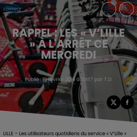
RAPPEL : LES « V’LILLE
» À L'ARRÊT CE
MERCREDI
Publié : 19 février 2019 à 16h17 par T.D.
LILLE – Les utilisateurs quotidiens du service « V’Lille »