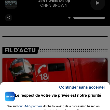
Don't Wake Me Up
CHRIS BROWN
FIL D'ACTU
Continuer sans accepter
Le respect de votre vie privée est notre priorité
23 juillet 2026
INCENDIE MORTEL À LENS : UNE FEMME ET
We and
our (447) partners
do the following data processing based on
SON BÉBÉ ENTRE LA VIE ET LA...